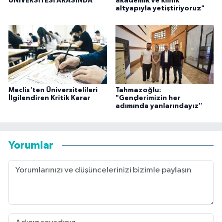
ÜNİVERSİTESİ ARASINDA
akademik ve klinik
altyapıyla yetiştiriyoruz"
Meclis'ten Üniversitelileri
Tahmazoğlu:
İlgilendiren Kritik Karar
"Gençlerimizin her
adımında yanlarındayız"
Yorumlar