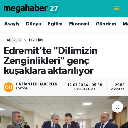
Hava Durumu
Asayiş
Dünya
Eğitim
Ekonomi
Gündem
M
Trafik Durumu
HABERLER
EĞITIM
Edremit’te "Dilimizin
Süper Lig Puan Durumu ve Fikstür
Zenginlikleri" genç
Tüm Manşetler
kuşaklara aktarılıyor
Son Dakika Haberleri
GAZIANTEP HABERLERI
12.01.2024 - 05:38
2988
EDITÖR
YAYINLANMA
GÖSTERI
Haber Arşivi