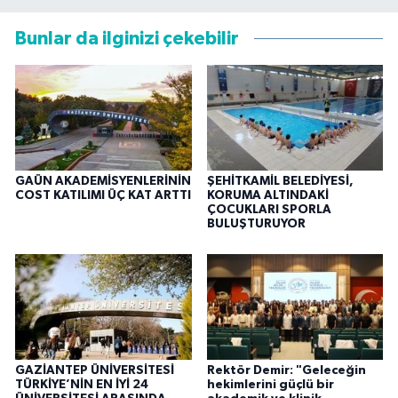
Bunlar da ilginizi çekebilir
GAÜN AKADEMİSYENLERİNİN
ŞEHİTKAMİL BELEDİYESİ,
COST KATILIMI ÜÇ KAT ARTTI
KORUMA ALTINDAKİ
ÇOCUKLARI SPORLA
BULUŞTURUYOR
GAZİANTEP ÜNİVERSİTESİ
Rektör Demir: "Geleceğin
TÜRKİYE’NİN EN İYİ 24
hekimlerini güçlü bir