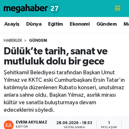
Hava Durumu
Asayiş
Dünya
Eğitim
Ekonomi
Gündem
M
Trafik Durumu
HABERLER
GÜNDEM
Dülük’te tarih, sanat ve
Süper Lig Puan Durumu ve Fikstür
mutluluk dolu bir gece
Tüm Manşetler
Şehitkamil Belediyesi tarafından Başkan Umut
Yılmaz ve KKTC eski Cumhurbaşkanı Ersin Tatar’ın
Son Dakika Haberleri
katılımıyla düzenlenen Rubato konseri, unutulmaz
anlara sahne oldu. Başkan Yılmaz, asırlık mirası
Haber Arşivi
kültür ve sanatla buluşturmaya devam
edeceklerini söyledi.
EVRIM AKYILMAZ
28.06.2026 - 18:53
1
EDITÖR
YAYINLANMA
PAYLAŞIM
G