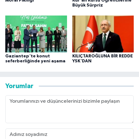
Moral Pikniği
Kur'an Kursu Öğrencilerine
Büyük Sürpriz
Gaziantep'te konut
KILIÇTAROĞLUNA BİR REDDE
seferberliğinde yeni aşama
YSK'DAN
Yorumlar