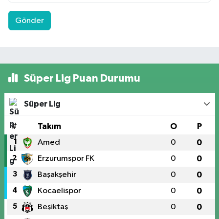
Gönder
Süper Lig Puan Durumu
Süper Lig
#
Takım
O
P
1
Amed
0
0
2
Erzurumspor FK
0
0
3
Başakşehir
0
0
4
Kocaelispor
0
0
5
Beşiktaş
0
0