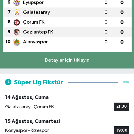
6
Eyüpspor
0
0
7
Galatasaray
0
0
8
Çorum FK
0
0
9
Gaziantep FK
0
0
10
Alanyaspor
0
0
Detaylar için tıklayın
Süper Lig Fikstür
14 Ağustos, Cuma
Galatasaray - Çorum FK
21:30
15 Ağustos, Cumartesi
Konyaspor - Rizespor
19:00