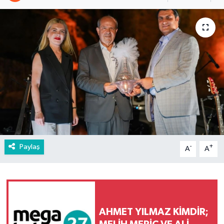
Paylaş
-
+
A
A
AHMET YILMAZ KİMDİR;