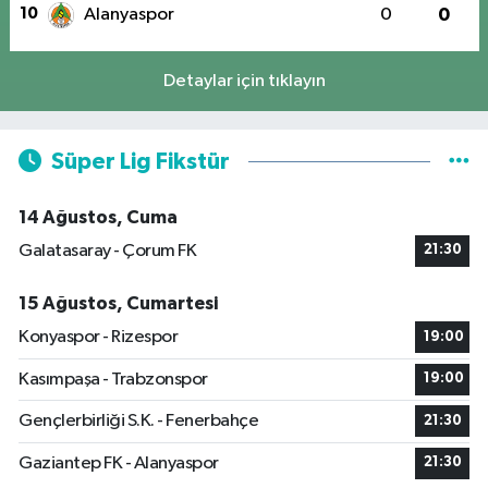
10
Alanyaspor
0
0
Detaylar için tıklayın
Süper Lig Fikstür
14 Ağustos, Cuma
Galatasaray - Çorum FK
21:30
15 Ağustos, Cumartesi
Konyaspor - Rizespor
19:00
Kasımpaşa - Trabzonspor
19:00
Gençlerbirliği S.K. - Fenerbahçe
21:30
Gaziantep FK - Alanyaspor
21:30