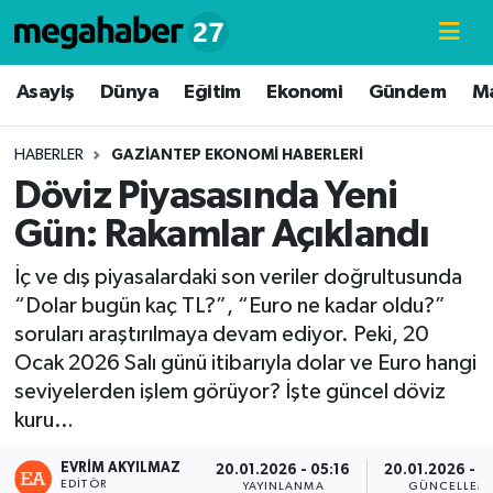
Hava Durumu
Asayiş
Dünya
Eğitim
Ekonomi
Gündem
M
Trafik Durumu
HABERLER
GAZIANTEP EKONOMI HABERLERI
Döviz Piyasasında Yeni
Süper Lig Puan Durumu ve Fikstür
Gün: Rakamlar Açıklandı
Tüm Manşetler
İç ve dış piyasalardaki son veriler doğrultusunda
“Dolar bugün kaç TL?”, “Euro ne kadar oldu?”
Son Dakika Haberleri
soruları araştırılmaya devam ediyor. Peki, 20
Ocak 2026 Salı günü itibarıyla dolar ve Euro hangi
Haber Arşivi
seviyelerden işlem görüyor? İşte güncel döviz
kuru…
EVRIM AKYILMAZ
20.01.2026 - 05:16
20.01.2026 - 0
EDITÖR
YAYINLANMA
GÜNCELLEM