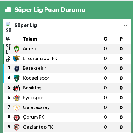
Süper Lig Puan Durumu
Süper Lig
#
Takım
O
P
1
Amed
0
0
2
Erzurumspor FK
0
0
3
Başakşehir
0
0
4
Kocaelispor
0
0
5
Beşiktaş
0
0
6
Eyüpspor
0
0
7
Galatasaray
0
0
8
Çorum FK
0
0
9
Gaziantep FK
0
0