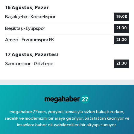
16 Ağustos, Pazar
Başakşehir - Kocaelispor
19:00
Beşiktaş - Eyüpspor
21:30
Amed - Erzurumspor FK
21:30
17 Ağustos, Pazartesi
Samsunspor - Göztepe
21:30
megahaber27com, yepyeni temasıyla sizleri buluştururken,
sadelik ve modernizmi bir araya getiriyor. Şatafattan kaçınıyor ve
insanlara haber okuyabilecekleri bir altyapı sunuyor.