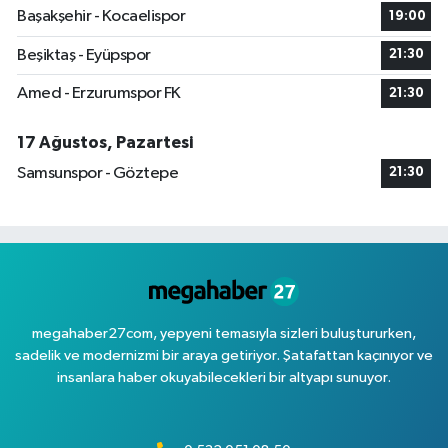
Başakşehir - Kocaelispor
19:00
Beşiktaş - Eyüpspor
21:30
Amed - Erzurumspor FK
21:30
17 Ağustos, Pazartesi
Samsunspor - Göztepe
21:30
megahaber27com, yepyeni temasıyla sizleri buluştururken,
sadelik ve modernizmi bir araya getiriyor. Şatafattan kaçınıyor ve
insanlara haber okuyabilecekleri bir altyapı sunuyor.