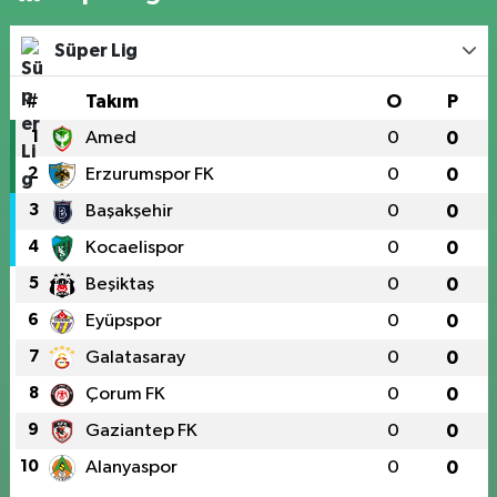
Süper Lig
#
Takım
O
P
1
Amed
0
0
2
Erzurumspor FK
0
0
3
Başakşehir
0
0
4
Kocaelispor
0
0
5
Beşiktaş
0
0
6
Eyüpspor
0
0
7
Galatasaray
0
0
8
Çorum FK
0
0
9
Gaziantep FK
0
0
10
Alanyaspor
0
0