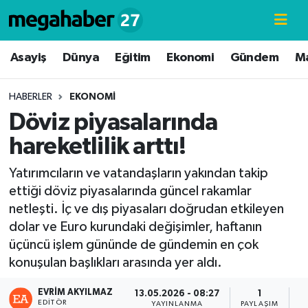
Hava Durumu
Asayiş
Dünya
Eğitim
Ekonomi
Gündem
M
Trafik Durumu
HABERLER
EKONOMI
Döviz piyasalarında
Süper Lig Puan Durumu ve Fikstür
hareketlilik arttı!
Tüm Manşetler
Yatırımcıların ve vatandaşların yakından takip
ettiği döviz piyasalarında güncel rakamlar
Son Dakika Haberleri
netleşti. İç ve dış piyasaları doğrudan etkileyen
dolar ve Euro kurundaki değişimler, haftanın
Haber Arşivi
üçüncü işlem gününde de gündemin en çok
konuşulan başlıkları arasında yer aldı.
EVRIM AKYILMAZ
13.05.2026 - 08:27
1
EDITÖR
YAYINLANMA
PAYLAŞIM
G