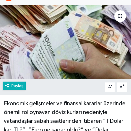
Paylaş
-
+
A
A
Ekonomik gelişmeler ve finansal kararlar üzerinde
önemli rol oynayan döviz kurları nedeniyle
vatandaşlar sabah saatlerinden itibaren “1 Dolar
kaç TL?”, “Euro ne kadar oldu?” ve “Dolar