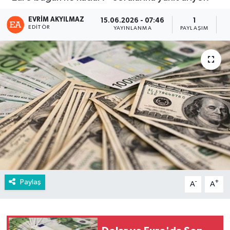
EVRIM AKYILMAZ
15.06.2026 - 07:46
1
EDITÖR
YAYINLANMA
PAYLAŞIM
G
Paylaş
-
+
A
A