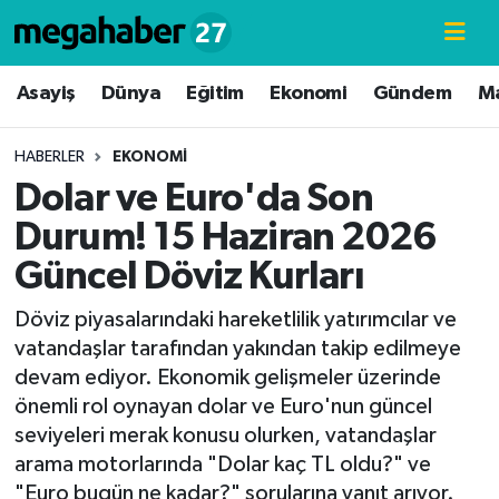
Hava Durumu
Asayiş
Dünya
Eğitim
Ekonomi
Gündem
M
Trafik Durumu
HABERLER
EKONOMI
Dolar ve Euro'da Son
Süper Lig Puan Durumu ve Fikstür
Durum! 15 Haziran 2026
Tüm Manşetler
Güncel Döviz Kurları
Son Dakika Haberleri
Döviz piyasalarındaki hareketlilik yatırımcılar ve
vatandaşlar tarafından yakından takip edilmeye
Haber Arşivi
devam ediyor. Ekonomik gelişmeler üzerinde
önemli rol oynayan dolar ve Euro'nun güncel
seviyeleri merak konusu olurken, vatandaşlar
arama motorlarında "Dolar kaç TL oldu?" ve
"Euro bugün ne kadar?" sorularına yanıt arıyor.