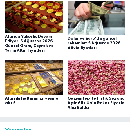
Altında Yükseliş Devam
Dolar ve Euro’da güncel
Ediyor! 6 Ağustos 2026
rakamlar: 5 Ağustos 2026
Güncel Gram, Çeyrek ve
döviz fiyatları
Yarım Altın Fiyatları
Altın iki haftanın zirvesine
Gaziantep'te Fıstık Sezonu
çıktı!
Açıldı! İlk Ürün Rekor Fiyatla
Alıcı Buldu