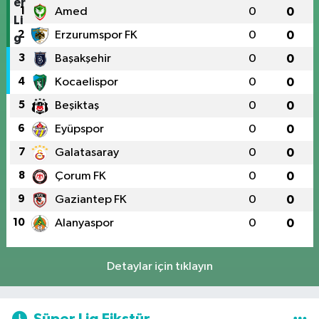
1
Amed
0
0
2
Erzurumspor FK
0
0
3
Başakşehir
0
0
4
Kocaelispor
0
0
5
Beşiktaş
0
0
6
Eyüpspor
0
0
7
Galatasaray
0
0
8
Çorum FK
0
0
9
Gaziantep FK
0
0
10
Alanyaspor
0
0
Detaylar için tıklayın