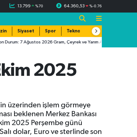
13.799
64.360,53
%
70
%
-0.76
zin
Siyaset
Spor
Teknoloji
n Durum: 7 Ağustos 2026 Gram, Çeyrek ve Yarım Altın Fiyatları
 Ekim 2025
'nin üzerinden işlem görmeye
anması beklenen Merkez Bankası
23 Ekim 2025 Perşembe günü
Salı dolar, Euro ve sterlinde son