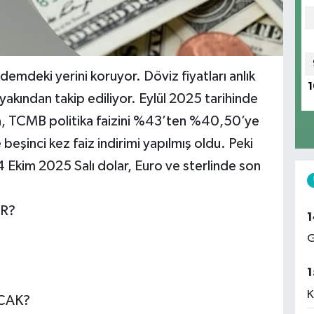
emdeki yerini koruyor. Döviz fiyatları anlık
1
yakından takip ediliyor. Eylül 2025 tarihinde
da, TCMB politika faizini %43’ten %40,50’ye
 beşinci kez faiz indirimi yapılmış oldu. Peki
14 Ekim 2025 Salı dolar, Euro ve sterlinde son
AR?
1
G
1
K
CAK?