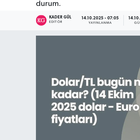
durum.
KADER GÜL
14.10.2025 - 07:05
14.10
EDITÖR
YAYINLANMA
GÜ