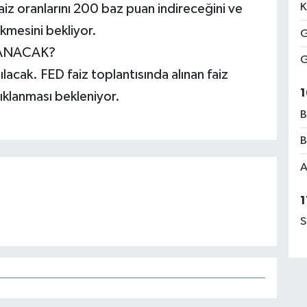
K
faiz oranlarını 200 baz puan indireceğini ve
mesini bekliyor.
G
LANACAK?
G
lacak. FED faiz toplantısında alınan faiz
1
ıklanması bekleniyor.
B
B
A
1
S