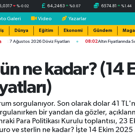
5,0317
64,2463
6574.81
%
-0.02
%
0.07
%
1.44
oto Galeri
Video
Yazarlar
iş
Dünya
Eğitim
Ekonomi
Gündem
Maga
a
r: 7 Ağustos 2026 Döviz Fiyatları
08:02
Altın Fiyatlarında So
ün ne kadar? (14
yatları)
urum sorgulanıyor. Son olarak dolar 41 TL
sorgulanırken bir yandan da gözler, açıkl
nraki Para Politikası Kurulu toplantısı, 
Euro ve sterlin ne kadar? İşte 14 Ekim 2025 