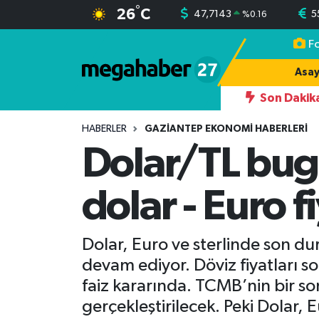
°
26
C
47,7143
5
%
0.16
F
Hava Durumu
Asay
Trafik Durumu
Son Dakik
08:08
Dolar/TL ve Euro’da Güncel Rakamla
Süper Lig Puan Durumu ve Fikstür
HABERLER
GAZIANTEP EKONOMI HABERLERI
Dolar/TL bug
Tüm Manşetler
dolar - Euro fi
Son Dakika Haberleri
Haber Arşivi
Dolar, Euro ve sterlinde son d
devam ediyor. Döviz fiyatları 
faiz kararında. TCMB’nin bir so
gerçekleştirilecek. Peki Dolar, 