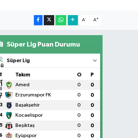
-
+
A
A
Süper Lig Puan Durumu
Süper Lig
#
Takım
O
P
1
Amed
0
0
2
Erzurumspor FK
0
0
3
Başakşehir
0
0
4
Kocaelispor
0
0
5
Beşiktaş
0
0
6
Eyüpspor
0
0