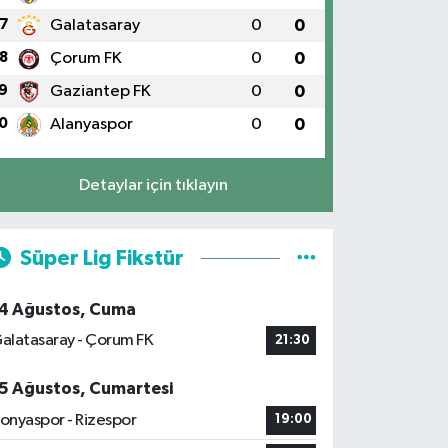
7
Galatasaray
0
0
8
Çorum FK
0
0
9
Gaziantep FK
0
0
0
Alanyaspor
0
0
Detaylar için tıklayın
Süper Lig Fikstür
4 Ağustos, Cuma
alatasaray - Çorum FK
21:30
5 Ağustos, Cumartesi
onyaspor - Rizespor
19:00