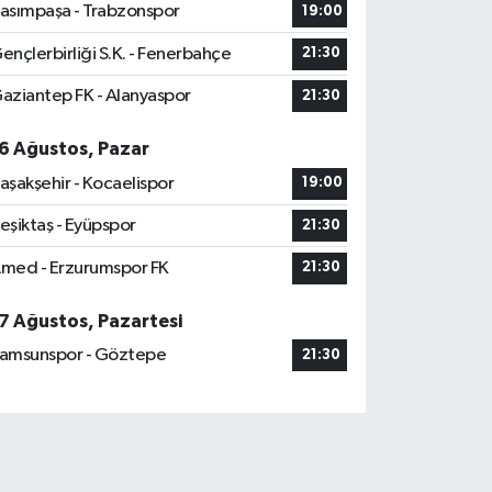
asımpaşa - Trabzonspor
19:00
ençlerbirliği S.K. - Fenerbahçe
21:30
aziantep FK - Alanyaspor
21:30
6 Ağustos, Pazar
aşakşehir - Kocaelispor
19:00
eşiktaş - Eyüpspor
21:30
med - Erzurumspor FK
21:30
7 Ağustos, Pazartesi
amsunspor - Göztepe
21:30