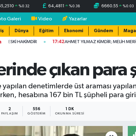
55,2510
64,4811
6660.55
%
0.32
%
0.38
%
0.03
oto Galeri
Video
Yazarlar
iş
Dünya
Eğitim
Ekonomi
Gündem
Maga
a
 ESKİ HAKİMDİR
17:42
AHMET YILMAZ KİMDİR; MELİH MERİÇ 
erinde çıkan para ş
 yapılan denetimlerde üst araması yapılan
rken, hesabına 167 bin TL şüpheli para giriş
2
556
1 DK
PAYLAŞIM
GÖSTERIM
OKUNMA SÜRESI