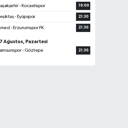
aşakşehir - Kocaelispor
19:00
eşiktaş - Eyüpspor
21:30
med - Erzurumspor FK
21:30
7 Ağustos, Pazartesi
amsunspor - Göztepe
21:30