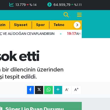
13.779
64.959,79
%
-14
%
1.11
zin
Siyaset
Spor
Teknoloji
VE ALİ DOĞAN CEVAPLANDIRSIN
19:17
AHMET YILMAZ KARKAMI
ok etti
 bir dilencinin üzerinden
i tespit edildi.
-
+
A
A
Süper Lig Puan Durumu