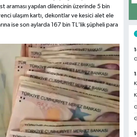
st araması yapılan dilencinin üzerinde 5 bin
enci ulaşım kartı, dekontlar ve kesici alet ele
rına ise son aylarda 167 bin TL'lik şüpheli para
1
G
1
K
K
G
G
1