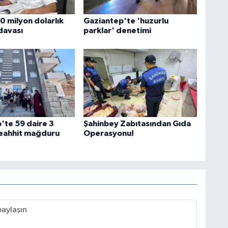
0 milyon dolarlık
Gaziantep'te 'huzurlu
davası
parklar' denetimi
'te 59 daire 3
Şahinbey Zabıtasından Gıda
teahhit mağduru
Operasyonu!