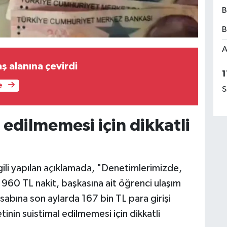
B
B
A
ş alanına çevirdi
1
e
S
l edilmemesi için dikkatli
lgili yapılan açıklamada, "Denetimlerimizde,
n 960 TL nakit, başkasına ait öğrenci ulaşım
esabına son aylarda 167 bin TL para girişi
etinin suistimal edilmemesi için dikkatli