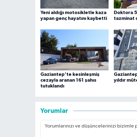
Yeni aldığı motosikletle kaza
Doktora 5
yapan genç hayatını kaybetti
tazminat 
Gaziantep'te kesinleşmiş
Gaziantep
cezayla aranan 161 şahıs
yıldır mü
tutuklandı
Yorumlar