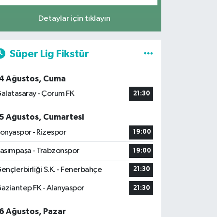
Detaylar için tıklayın
Süper Lig Fikstür
4 Ağustos, Cuma
alatasaray - Çorum FK
21:30
5 Ağustos, Cumartesi
onyaspor - Rizespor
19:00
asımpaşa - Trabzonspor
19:00
ençlerbirliği S.K. - Fenerbahçe
21:30
aziantep FK - Alanyaspor
21:30
6 Ağustos, Pazar