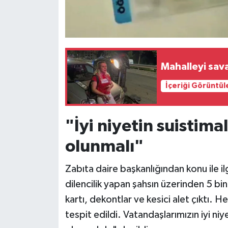
Mahalleyi sava
İçeriği Görüntül
"İyi niyetin suistima
olunmalı"
Zabıta daire başkanlığından konu ile i
dilencilik yapan şahsın üzerinden 5 bi
kartı, dekontlar ve kesici alet çıktı. H
tespit edildi. Vatandaşlarımızın iyi niy