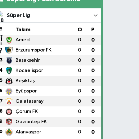
Süper Lig
#
Takım
O
P
1
Amed
0
0
2
Erzurumspor FK
0
0
3
Başakşehir
0
0
4
Kocaelispor
0
0
5
Beşiktaş
0
0
6
Eyüpspor
0
0
7
Galatasaray
0
0
8
Çorum FK
0
0
9
Gaziantep FK
0
0
0
Alanyaspor
0
0