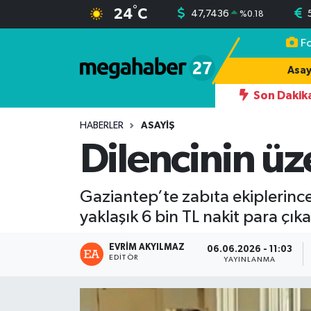
°
24
C
47,7436
%
0.18
F
Hava Durumu
Asay
Trafik Durumu
Son Dakik
19:17
AHMET YILMAZ KARKAMIŞLI,
Süper Lig Puan Durumu ve Fikstür
HABERLER
ASAYIŞ
Dilencinin üz
Tüm Manşetler
Gaziantep’te zabıta ekiplerince
Son Dakika Haberleri
yaklaşık 6 bin TL nakit para çıka
Haber Arşivi
EVRIM AKYILMAZ
06.06.2026 - 11:03
EDITÖR
YAYINLANMA