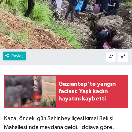
Paylaş
-
+
A
A
Gaziantep'te yangın
faciası: Yaşlı kadın
hayatını kaybetti
Kaza, önceki gün Şahinbey ilçesi kırsal Bekişli
Mahallesi'nde meydana geldi. İddiaya göre,