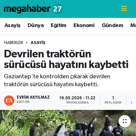
Hava Durumu
Asayiş
Dünya
Eğitim
Ekonomi
Gündem
M
Trafik Durumu
HABERLER
ASAYIŞ
Devrilen traktörün
Süper Lig Puan Durumu ve Fikstür
sürücüsü hayatını kaybetti
Tüm Manşetler
Gaziantep'te kontrolden çıkarak devrilen
traktörün sürücüsü hayatını kaybetti.
Son Dakika Haberleri
EVRIM AKYILMAZ
16.05.2026 - 11:22
1
Haber Arşivi
EDITÖR
YAYINLANMA
PAYLAŞIM
GÖ