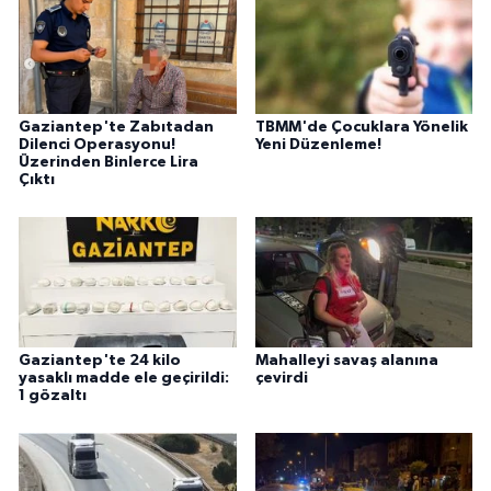
Gaziantep'te Zabıtadan
TBMM'de Çocuklara Yönelik
Dilenci Operasyonu!
Yeni Düzenleme!
Üzerinden Binlerce Lira
Çıktı
Gaziantep'te 24 kilo
Mahalleyi savaş alanına
yasaklı madde ele geçirildi:
çevirdi
1 gözaltı