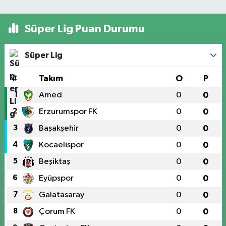
Süper Lig Puan Durumu
Süper Lig
#
Takım
O
P
1
Amed
0
0
2
Erzurumspor FK
0
0
3
Başakşehir
0
0
4
Kocaelispor
0
0
5
Beşiktaş
0
0
6
Eyüpspor
0
0
7
Galatasaray
0
0
8
Çorum FK
0
0