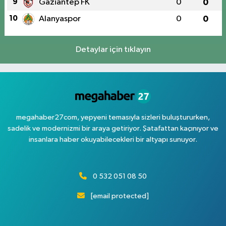
9
Gaziantep FK
0
0
10
Alanyaspor
0
0
Detaylar için tıklayın
megahaber27com, yepyeni temasıyla sizleri buluştururken,
sadelik ve modernizmi bir araya getiriyor. Şatafattan kaçınıyor ve
insanlara haber okuyabilecekleri bir altyapı sunuyor.
0 532 051 08 50
[email protected]