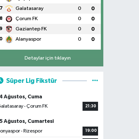
7
Galatasaray
0
0
8
Çorum FK
0
0
9
Gaziantep FK
0
0
0
Alanyaspor
0
0
Detaylar için tıklayın
Süper Lig Fikstür
4 Ağustos, Cuma
alatasaray - Çorum FK
21:30
5 Ağustos, Cumartesi
onyaspor - Rizespor
19:00