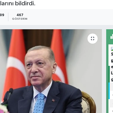
arını bildirdi.
:09
467
GÖSTERIM