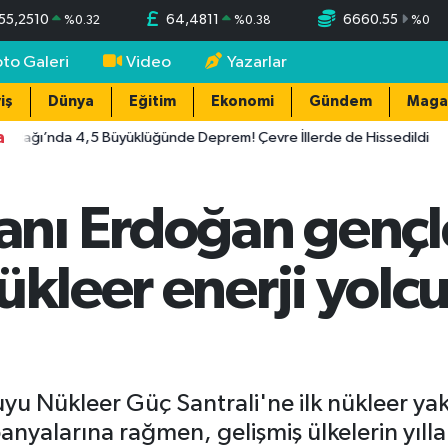
55,2510
64,4811
6660.55
%
0.32
%
0.38
%
0
oto Galeri
Video
Yazarlar
iş
Dünya
Eğitim
Ekonomi
Gündem
Maga
a
dağı’nda 4,5 Büyüklüğünde Deprem! Çevre İllerde de Hissedildi
nı Erdoğan gençl
ükleer enerji yol
ükleer Güç Santrali'ne ilk nükleer yakıtı
alarına rağmen, gelişmiş ülkelerin yıllard