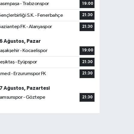
asımpaşa - Trabzonspor
19:00
ençlerbirliği S.K. - Fenerbahçe
21:30
aziantep FK - Alanyaspor
21:30
6 Ağustos, Pazar
aşakşehir - Kocaelispor
19:00
eşiktaş - Eyüpspor
21:30
med - Erzurumspor FK
21:30
7 Ağustos, Pazartesi
amsunspor - Göztepe
21:30