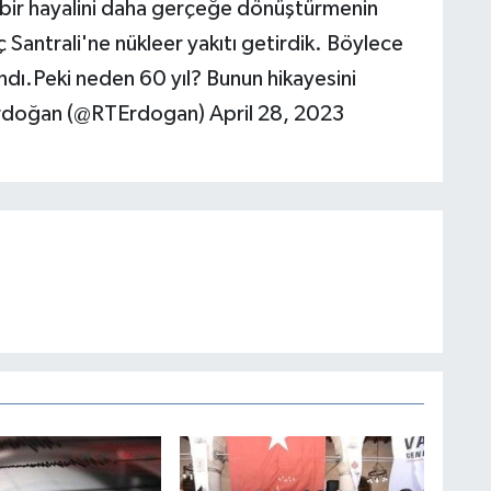
 bir hayalini daha gerçeğe dönüştürmenin
Santrali'ne nükleer yakıtı getirdik. Böylece
andı.Peki neden 60 yıl? Bunun hikayesini
rdoğan (@RTErdogan) April 28, 2023