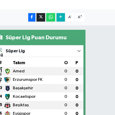
-
+
A
A
Süper Lig Puan Durumu
Süper Lig
#
Takım
O
P
1
Amed
0
0
2
Erzurumspor FK
0
0
3
Başakşehir
0
0
4
Kocaelispor
0
0
5
Beşiktaş
0
0
6
Eyüpspor
0
0