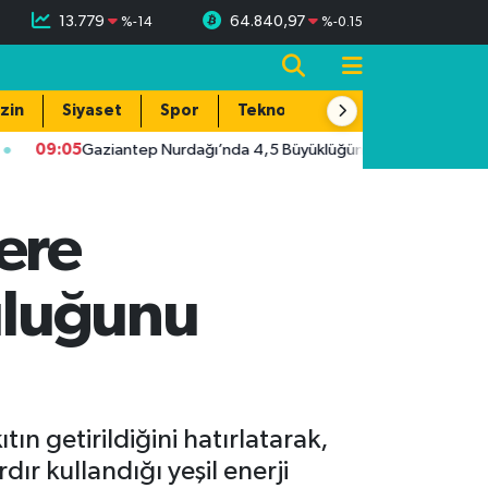
13.779
64.840,97
%
-14
%
-0.15
zin
Siyaset
Spor
Teknoloji
09:05
Gaziantep Nurdağı’nda 4,5 Büyüklüğünde Deprem! Çevre İl
ere
culuğunu
n getirildiğini hatırlatarak,
ır kullandığı yeşil enerji