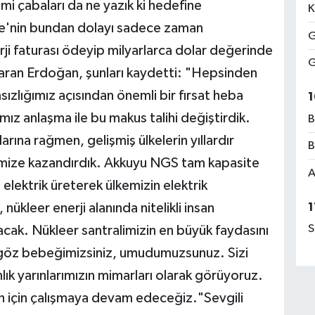
i çabaları da ne yazık ki hedefine
K
kiye'nin bundan dolayı sadece zaman
G
ji faturası ödeyip milyarlarca dolar değerinde
G
taran Erdoğan, şunları kaydetti: "Hepsinden
sızlığımız açısından önemli bir fırsat heba
1
ımız anlaşma ile bu makus talihi değiştirdik.
B
ına rağmen, gelişmiş ülkelerin yıllardır
B
ülkemize kazandırdık. Akkuyu NGS tam kapasite
A
 elektrik üreterek ülkemizin elektrik
nükleer enerji alanında nitelikli insan
1
S
acak. Nükleer santralimizin en büyük faydasını
im göz bebeğimizsiniz, umudumuzsunuz. Sizi
lık yarınlarımızın mimarları olarak görüyoruz.
zin için çalışmaya devam edeceğiz."Sevgili