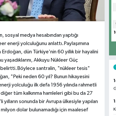
1
, sosyal medya hesabından yaptığı
er enerji yolculuğunu anlattı.Paylaşımına
Erdoğan, dün Türkiye'nin 60 yıllık bir hayalini
 yaşadıklarını, Akkuyu Nükleer Güç
i belirtti.Böylece santralin, "nükleer tesis"
ğan, "Peki neden 60 yıl? Bunun hikayesini
1
enerji yolculuğu ilk defa 1956 yılında rahmetli
G
iğer tüm kalkınma hamleleri gibi bu da 27
 yılların sonunda bir Avrupa ülkesiyle yapılan
1
0 milyon dolar bulunamadığı için maalesef
K