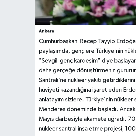
Ankara
Cumhurbaşkanı Recep Tayyip Erdoğan
paylaşımda, gençlere Türkiye'nin nükle
"Sevgili genç kardeşim" diye başlayan 
daha gerçeğe dönüştürmenin gururunu
Santrali'ne nükleer yakıtı getirdiklerin
hüviyeti kazandığına işaret eden Erdo
anlatayım sizlere. Türkiye'nin nükleer 
Menderes döneminde başladı. Ancak d
Mayıs darbesiyle akamete uğradı. 70'li
nükleer santral inşa etme projesi, 10