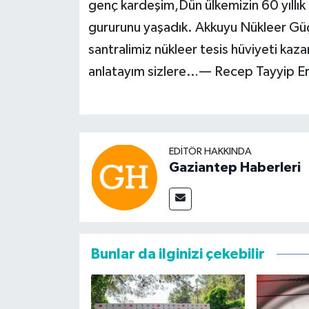
genç kardeşim,Dün ülkemizin 60 yıllık
gururunu yaşadık. Akkuyu Nükleer Güç 
santralimiz nükleer tesis hüviyeti kaz
anlatayım sizlere…— Recep Tayyip E
EDITÖR HAKKINDA
Gaziantep Haberleri
Bunlar da ilginizi çekebilir