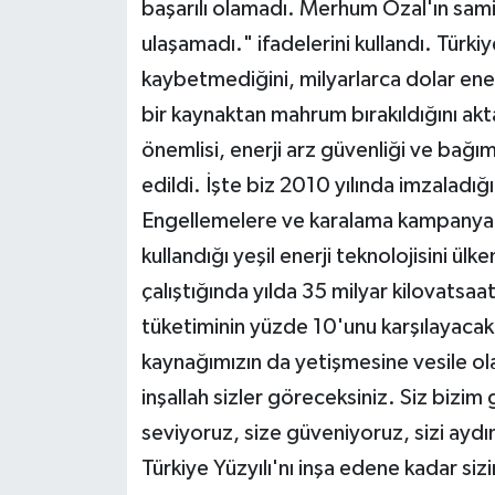
başarılı olamadı. Merhum Özal'ın samim
ulaşamadı." ifadelerini kullandı. Tür
kaybetmediğini, milyarlarca dolar ener
bir kaynaktan mahrum bırakıldığını ak
önemlisi, enerji arz güvenliği ve bağım
edildi. İşte biz 2010 yılında imzaladığ
Engellemelere ve karalama kampanyalar
kullandığı yeşil enerji teknolojisini 
çalıştığında yılda 35 milyar kilovatsaat
tüketiminin yüzde 10'unu karşılayacak, 
kaynağımızın da yetişmesine vesile ol
inşallah sizler göreceksiniz. Siz biz
seviyoruz, size güveniyoruz, sizi aydın
Türkiye Yüzyılı'nı inşa edene kadar si