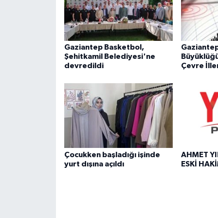
Gaziantep Basketbol,
Gaziantep
Şehitkamil Belediyesi'ne
Büyüklüğ
devredildi
Çevre İlle
Çocukken başladığı işinde
AHMET YI
yurt dışına açıldı
ESKİ HAK