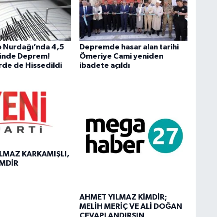
 Nurdağı’nda 4,5
Depremde hasar alan tarihi
ünde Deprem!
Ömeriye Cami yeniden
rde de Hissedildi
ibadete açıldı
LMAZ KARKAMIŞLI,
İMDİR
AHMET YILMAZ KİMDİR;
MELİH MERİÇ VE ALİ DOĞAN
CEVAPLANDIRSIN