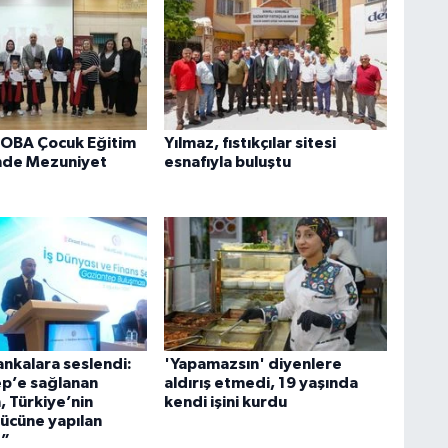
OBA Çocuk Eğitim
Yılmaz, fıstıkçılar sitesi
nde Mezuniyet
esnafıyla buluştu
ankalara seslendi:
'Yapamazsın' diyenlere
p’e sağlanan
aldırış etmedi, 19 yaşında
, Türkiye’nin
kendi işini kurdu
ücüne yapılan
r”