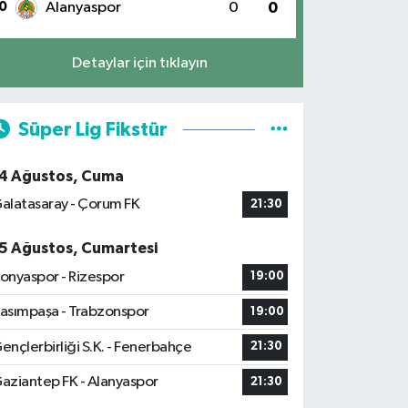
0
Alanyaspor
0
0
Detaylar için tıklayın
Süper Lig Fikstür
4 Ağustos, Cuma
alatasaray - Çorum FK
21:30
5 Ağustos, Cumartesi
onyaspor - Rizespor
19:00
asımpaşa - Trabzonspor
19:00
ençlerbirliği S.K. - Fenerbahçe
21:30
aziantep FK - Alanyaspor
21:30