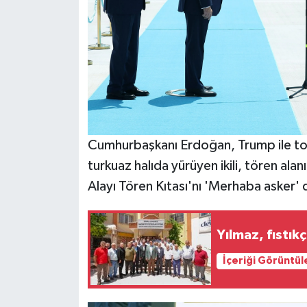
Cumhurbaşkanı Erdoğan, Trump ile tok
turkuaz halıda yürüyen ikili, tören ala
Alayı Tören Kıtası'nı 'Merhaba asker' 
Yılmaz, fıstıkç
İçeriği Görüntül