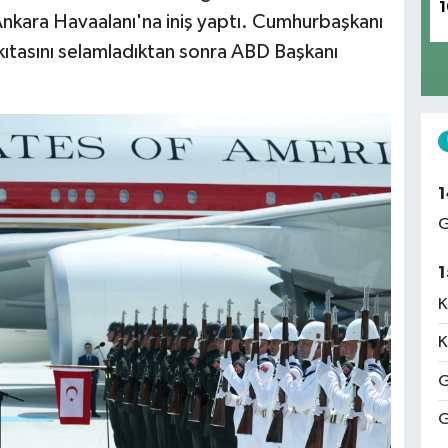
1
Ankara Havaalanı'na iniş yaptı. Cumhurbaşkanı
ıtasını selamladıktan sonra ABD Başkanı
1
G
1
K
K
G
G