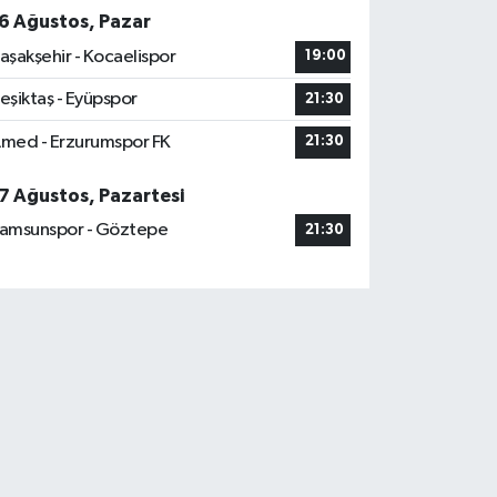
6 Ağustos, Pazar
aşakşehir - Kocaelispor
19:00
eşiktaş - Eyüpspor
21:30
med - Erzurumspor FK
21:30
7 Ağustos, Pazartesi
amsunspor - Göztepe
21:30