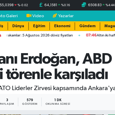
55,0398
64,1581
6508.83
%
-0.02
%
0.16
%
4.44
oto Galeri
Video
Yazarlar
iş
Dünya
Eğitim
Ekonomi
Gündem
Maga
a
rakamlar: 5 Ağustos 2026 döviz fiyatları
07:46
Altın iki haftanı
nı Erdoğan, ABD 
 törenle karşıladı
O Liderler Zirvesi kapsamında Ankara'ya
3
579
1 DK
PAYLAŞIM
GÖSTERIM
OKUNMA SÜRESI