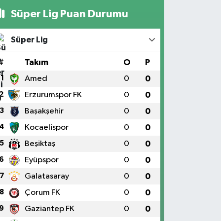
Süper Lig Puan Durumu
Süper Lig
#
Takım
O
P
1
Amed
0
0
2
Erzurumspor FK
0
0
3
Başakşehir
0
0
4
Kocaelispor
0
0
5
Beşiktaş
0
0
6
Eyüpspor
0
0
7
Galatasaray
0
0
8
Çorum FK
0
0
9
Gaziantep FK
0
0