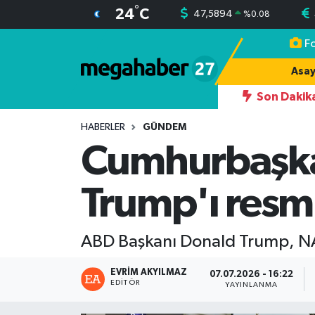
°
24
C
47,5894
%
0.08
F
Hava Durumu
Asay
Trafik Durumu
Son Dakik
07:53
Dolar ve Euro’da güncel 
Süper Lig Puan Durumu ve Fikstür
HABERLER
GÜNDEM
Cumhurbaşka
Tüm Manşetler
Trump'ı resmi
Son Dakika Haberleri
Haber Arşivi
ABD Başkanı Donald Trump, NAT
EVRIM AKYILMAZ
07.07.2026 - 16:22
EDITÖR
YAYINLANMA