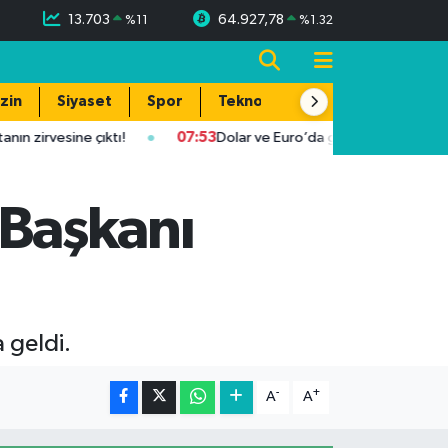
13.703
64.927,78
%
11
%
1.32
zin
Siyaset
Spor
Teknoloji
n zirvesine çıktı!
07:53
Dolar ve Euro’da güncel rakamlar: 5 Ağu
Başkanı
 geldi.
-
+
A
A