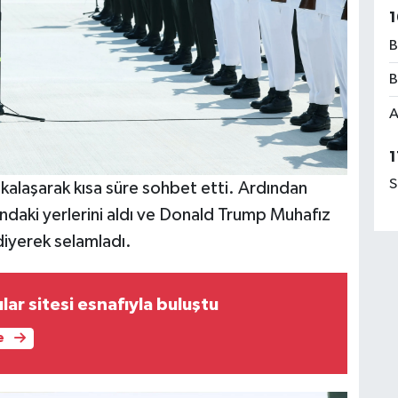
1
B
B
A
1
S
alaşarak kısa süre sohbet etti. Ardından
nındaki yerlerini aldı ve Donald Trump Muhafız
diyerek selamladı.
ılar sitesi esnafıyla buluştu
e