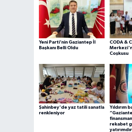
Yeni Parti’nin Gaziantep İl
CODA & C
Başkanı Belli Oldu
Merkezi'
Coşkusu
Şahinbey'de yaz tatili sanatla
Yıldırım b
renkleniyor
“Gaziante
finansman
rekabet g
yatırımdı