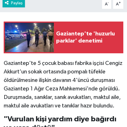
Paylaş
-
+
A
A
Gaziantep'te 'huzurlu
parklar' denetimi
Gaziantep'te 5 çocuk babası fabrika işçisi Cengiz
Akkurt'un sokak ortasında pompalı tüfekle
öldürülmesine ilişkin davanın 4'üncü duruşması
Gaziantep 1 Ağır Ceza Mahkemesi'nde görüldü.
Duruşmada, sanıklar, sanık avukatları, maktul aile,
maktul aile avukatları ve tanıklar hazır bulundu.
"Vurulan kişi yardım diye bağırdı