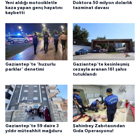
Yeni aldığı motosikletle
Doktora 50 milyon dolarlık
kaza yapan genç hayatını
tazminat davası
kaybetti
Gaziantep'te 'huzurlu
Gaziantep'te kesinleşmiş
parklar' denetimi
cezayla aranan 161 şahıs
tutuklandı
Gaziantep'te 59 daire 3
Şahinbey Zabıtasından
yıldır müteahhit mağduru
Gıda Operasyonu!