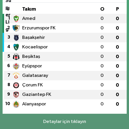
#
Takım
O
P
1
Amed
0
0
2
Erzurumspor FK
0
0
3
Başakşehir
0
0
4
Kocaelispor
0
0
5
Beşiktaş
0
0
6
Eyüpspor
0
0
7
Galatasaray
0
0
8
Çorum FK
0
0
9
Gaziantep FK
0
0
10
Alanyaspor
0
0
Detaylar için tıklayın