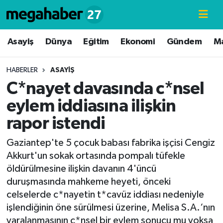
Hava Durumu
Asayiş
Dünya
Eğitim
Ekonomi
Gündem
M
Trafik Durumu
HABERLER
ASAYIŞ
C*nayet davasında c*nsel
Süper Lig Puan Durumu ve Fikstür
eylem iddiasına ilişkin
Tüm Manşetler
rapor istendi
Son Dakika Haberleri
Gaziantep'te 5 çocuk babası fabrika işçisi Cengiz
Akkurt'un sokak ortasında pompalı tüfekle
Haber Arşivi
öldürülmesine ilişkin davanın 4'üncü
duruşmasında mahkeme heyeti, önceki
celselerde c*nayetin t*cavüz iddiası nedeniyle
işlendiğinin öne sürülmesi üzerine, Melisa S.A.‘nın
yaralanmasının c*nsel bir eylem sonucu mu yoksa