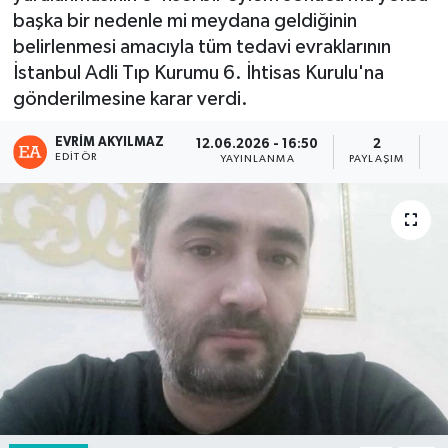
başka bir nedenle mi meydana geldiğinin
belirlenmesi amacıyla tüm tedavi evraklarının
İstanbul Adli Tıp Kurumu 6. İhtisas Kurulu'na
gönderilmesine karar verdi.
EVRIM AKYILMAZ
12.06.2026 - 16:50
2
EDITÖR
YAYINLANMA
PAYLAŞIM
G