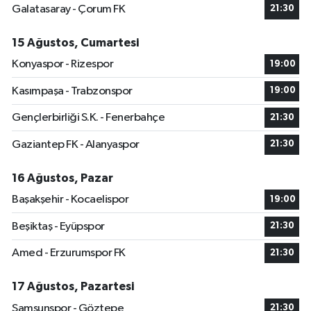
Galatasaray - Çorum FK
21:30
15 Ağustos, Cumartesi
Konyaspor - Rizespor
19:00
Kasımpaşa - Trabzonspor
19:00
Gençlerbirliği S.K. - Fenerbahçe
21:30
Gaziantep FK - Alanyaspor
21:30
16 Ağustos, Pazar
Başakşehir - Kocaelispor
19:00
Beşiktaş - Eyüpspor
21:30
Amed - Erzurumspor FK
21:30
17 Ağustos, Pazartesi
Samsunspor - Göztepe
21:30