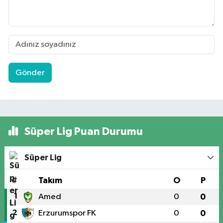
Gönder
Süper Lig Puan Durumu
Süper Lig
#
Takım
O
P
1
Amed
0
0
2
Erzurumspor FK
0
0