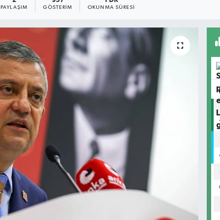
2
957
1 DK
PAYLAŞIM
GÖSTERIM
OKUNMA SÜRESI