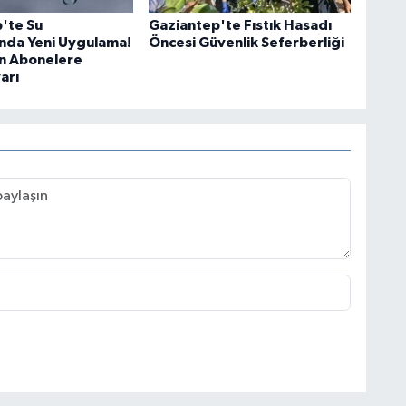
'te Su
Gaziantep'te Fıstık Hasadı
ında Yeni Uygulama!
Öncesi Güvenlik Seferberliği
n Abonelere
arı