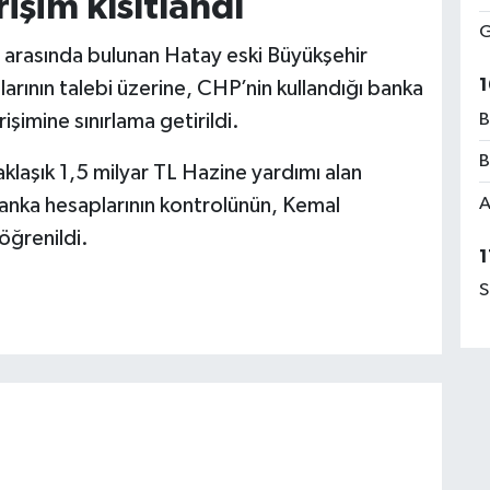
işim kısıtlandı
G
r arasında bulunan Hatay eski Büyükşehir
1
larının talebi üzerine, CHP’nin kullandığı banka
şimine sınırlama getirildi.
B
B
laşık 1,5 milyar TL Hazine yardımı alan
anka hesaplarının kontrolünün, Kemal
A
öğrenildi.
1
S