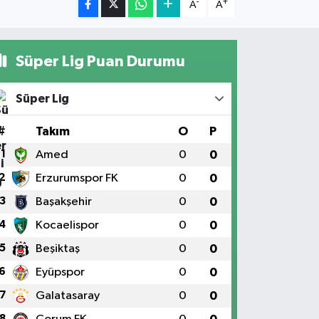
-
+
A
A
Süper Lig Puan Durumu
Süper Lig
#
Takım
O
P
1
Amed
0
0
2
Erzurumspor FK
0
0
3
Başakşehir
0
0
4
Kocaelispor
0
0
5
Beşiktaş
0
0
6
Eyüpspor
0
0
7
Galatasaray
0
0
8