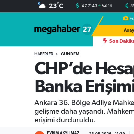
°
23
C
47,7143
5
%
0.16
F
Hava Durumu
Asay
Trafik Durumu
Son Dakik
INDAN YAZDIĞI 242 OYDAN 174 OYLA İLÇE BAŞKANI OLUYOR
Süper Lig Puan Durumu ve Fikstür
HABERLER
GÜNDEM
CHP’de Hesap
Tüm Manşetler
Banka Erişim
Son Dakika Haberleri
Haber Arşivi
Ankara 36. Bölge Adliye Mahkem
gelişme daha yaşandı. Mahkeme
erişimi durduruldu.
EVRIM AKYILMAZ