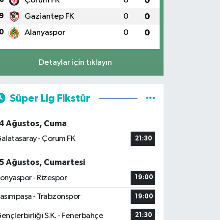
Çorum FK
0
0
9
Gaziantep FK
0
0
0
Alanyaspor
0
0
Detaylar için tıklayın
Süper Lig Fikstür
4 Ağustos, Cuma
alatasaray - Çorum FK
21:30
5 Ağustos, Cumartesi
onyaspor - Rizespor
19:00
asımpaşa - Trabzonspor
19:00
ençlerbirliği S.K. - Fenerbahçe
21:30