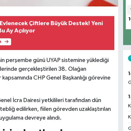
1
Evlenecek Çiftlere Büyük Destek! Yeni
u Ay Açılıyor
e
in perşembe günü UYAP sistemine yüklediği
lerinde gerçekleştirilen 38. Olağan
1
rar kapsamında CHP Genel Başkanlığı görevine
G
1
el İcra Dairesi yetkilileri tarafından dün
K
tebliğ edilirken, fiilen görevden uzaklaştırılan
K
 uygulama devreye alındı.
G