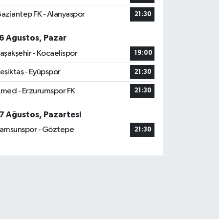
aziantep FK - Alanyaspor
21:30
6 Ağustos, Pazar
aşakşehir - Kocaelispor
19:00
eşiktaş - Eyüpspor
21:30
med - Erzurumspor FK
21:30
7 Ağustos, Pazartesi
amsunspor - Göztepe
21:30