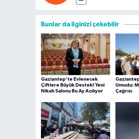
Bunlar da ilginizi çekebilir
Gaziantep'te Evlenecek
Gaziantep
Çiftlere Büyük Destek! Yeni
Umudu: MT
Nikah Salonu Bu Ay Açılıyor
Çağrısı