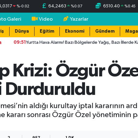
5,0317
64,2463
6510.40
%
-0.02
%
0.07
%
0.45
oto Galeri
Video
Yazarlar
iş
Dünya
Eğitim
Ekonomi
Gündem
Maga
a
09:51
Yurtta Hava Alarmı! Bazı Bölgelerde Yağış, Bazı İllerde Kavuruc
 Krizi: Özgür Öze
i Durduruldu
esi’nin aldığı kurultay iptal kararının ar
 kararı sonrası Özgür Özel yönetiminin p