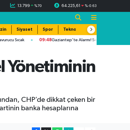
13.799
64.225,61
%
70
%
-0.63
zin
Siyaset
Spor
Teknoloji
u Sıcak
09:48
Gaziantep'te Alarmı! Sıcaklık 39 Dereceye Ulaş
l Yönetiminin
dından, CHP’de dikkat çeken bir
artinin banka hesaplarına