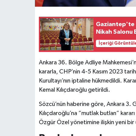
Gaziantep'te 
Nikah Salonu B
İçeriği Görüntül
Ankara 36. Bölge Adliye Mahkemesi’n
kararla, CHP’nin 4-5 Kasım 2023 tarih
Kurultayı’nın iptaline hükmedildi. Ka
Kemal Kılıçdaroğlu getirildi.
Sözcü’nün haberine göre, Ankara 3. Gen
Kılıçdaroğlu’na “mutlak butlan” kararı 
Özgür Özel yönetimine ilişkin yeni bir