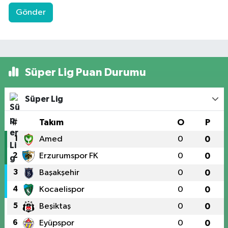
Gönder
Süper Lig Puan Durumu
Süper Lig
#
Takım
O
P
1
Amed
0
0
2
Erzurumspor FK
0
0
3
Başakşehir
0
0
4
Kocaelispor
0
0
5
Beşiktaş
0
0
6
Eyüpspor
0
0