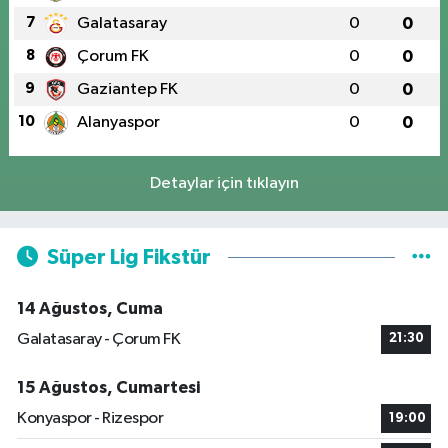
7
Galatasaray
0
0
8
Çorum FK
0
0
9
Gaziantep FK
0
0
10
Alanyaspor
0
0
Detaylar için tıklayın
Süper Lig Fikstür
14 Ağustos, Cuma
Galatasaray - Çorum FK
21:30
15 Ağustos, Cumartesi
Konyaspor - Rizespor
19:00