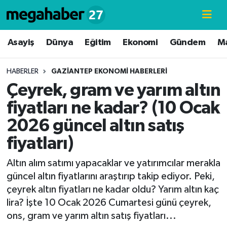
Hava Durumu
Asayiş
Dünya
Eğitim
Ekonomi
Gündem
M
Trafik Durumu
HABERLER
GAZIANTEP EKONOMI HABERLERI
Çeyrek, gram ve yarım altın
Süper Lig Puan Durumu ve Fikstür
fiyatları ne kadar? (10 Ocak
Tüm Manşetler
2026 güncel altın satış
fiyatları)
Son Dakika Haberleri
Altın alım satımı yapacaklar ve yatırımcılar merakla
Haber Arşivi
güncel altın fiyatlarını araştırıp takip ediyor. Peki,
çeyrek altın fiyatları ne kadar oldu? Yarım altın kaç
lira? İşte 10 Ocak 2026 Cumartesi günü çeyrek,
ons, gram ve yarım altın satış fiyatları...