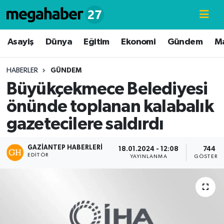
Hava Durumu
Asayiş
Dünya
Eğitim
Ekonomi
Gündem
M
Trafik Durumu
HABERLER
GÜNDEM
Büyükçekmece Belediyesi
Süper Lig Puan Durumu ve Fikstür
önünde toplanan kalabalık
Tüm Manşetler
gazetecilere saldırdı
Son Dakika Haberleri
GAZIANTEP HABERLERI
18.01.2024 - 12:08
744
EDITÖR
YAYINLANMA
GÖSTERI
Haber Arşivi