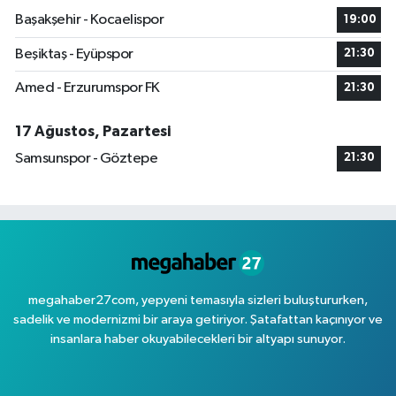
Başakşehir - Kocaelispor
19:00
Beşiktaş - Eyüpspor
21:30
Amed - Erzurumspor FK
21:30
17 Ağustos, Pazartesi
Samsunspor - Göztepe
21:30
megahaber27com, yepyeni temasıyla sizleri buluştururken,
sadelik ve modernizmi bir araya getiriyor. Şatafattan kaçınıyor ve
insanlara haber okuyabilecekleri bir altyapı sunuyor.