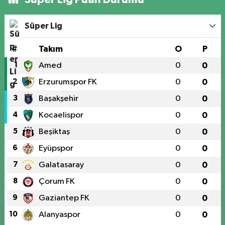
Süper Lig
#
Takım
O
P
1
Amed
0
0
2
Erzurumspor FK
0
0
3
Başakşehir
0
0
4
Kocaelispor
0
0
5
Beşiktaş
0
0
6
Eyüpspor
0
0
7
Galatasaray
0
0
8
Çorum FK
0
0
9
Gaziantep FK
0
0
10
Alanyaspor
0
0