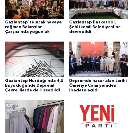
Gaziantep'te sıcak havaya
Gaziantep Basketbol,
rağmen Bakırcılar
Şehitkamil Belediyesi'ne
Çarşısı'nda yoğunluk
devredildi
Gaziantep Nurdağı’nda 4,5
Depremde hasar alan tarihi
Büyüklüğünde Deprem!
Ömeriye Cami yeniden
Çevre İllerde de Hissedildi
ibadete açıldı