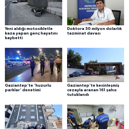
Yeni aldığı motosikletle
Doktora 50 milyon dolarlık
kaza yapan genç hayatını
tazminat davası
kaybetti
Gaziantep'te 'huzurlu
Gaziantep'te kesinleşmiş
parklar' denetimi
cezayla aranan 161 şahıs
tutuklandı