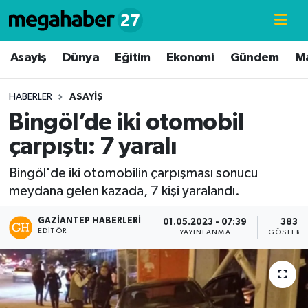
Hava Durumu
Asayiş
Dünya
Eğitim
Ekonomi
Gündem
M
Trafik Durumu
HABERLER
ASAYIŞ
Bingöl’de iki otomobil
Süper Lig Puan Durumu ve Fikstür
çarpıştı: 7 yaralı
Tüm Manşetler
Bingöl'de iki otomobilin çarpışması sonucu
meydana gelen kazada, 7 kişi yaralandı.
Son Dakika Haberleri
GAZIANTEP HABERLERI
01.05.2023 - 07:39
383
Haber Arşivi
EDITÖR
YAYINLANMA
GÖSTERI