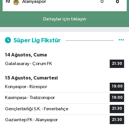
10
Alanyaspor
0
0
Detaylar için tıklayın
Süper Lig Fikstür
14 Ağustos, Cuma
Galatasaray - Çorum FK
21:30
15 Ağustos, Cumartesi
Konyaspor - Rizespor
19:00
Kasımpaşa - Trabzonspor
19:00
Gençlerbirliği S.K. - Fenerbahçe
21:30
Gaziantep FK - Alanyaspor
21:30