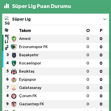
Süper Lig Puan Durumu
Süper Lig
#
Takım
O
P
1
Amed
0
0
2
Erzurumspor FK
0
0
3
Başakşehir
0
0
4
Kocaelispor
0
0
5
Beşiktaş
0
0
6
Eyüpspor
0
0
7
Galatasaray
0
0
8
Çorum FK
0
0
9
Gaziantep FK
0
0