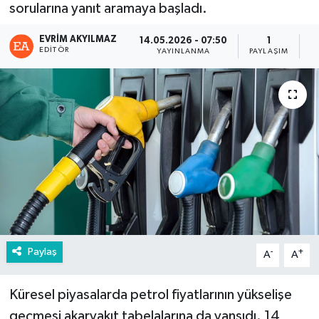
sorularına yanıt aramaya başladı.
EVRIM AKYILMAZ
14.05.2026 - 07:50
1
EDITÖR
YAYINLANMA
PAYLAŞIM
G
Paylaş
-
+
A
A
Küresel piyasalarda petrol fiyatlarının yükselişe
geçmesi akaryakıt tabelalarına da yansıdı. 14