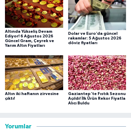
Altında Yükseliş Devam
Dolar ve Euro’da güncel
Ediyor! 6 Ağustos 2026
rakamlar: 5 Ağustos 2026
Güncel Gram, Çeyrek ve
döviz fiyatları
Yarım Altın Fiyatları
Altın iki haftanın zirvesine
Gaziantep'te Fıstık Sezonu
çıktı!
Açıldı! İlk Ürün Rekor Fiyatla
Alıcı Buldu
Yorumlar