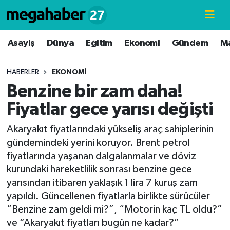
Hava Durumu
Asayiş
Dünya
Eğitim
Ekonomi
Gündem
M
Trafik Durumu
HABERLER
EKONOMI
Benzine bir zam daha!
Süper Lig Puan Durumu ve Fikstür
Fiyatlar gece yarısı değişti
Tüm Manşetler
Akaryakıt fiyatlarındaki yükseliş araç sahiplerinin
gündemindeki yerini koruyor. Brent petrol
Son Dakika Haberleri
fiyatlarında yaşanan dalgalanmalar ve döviz
kurundaki hareketlilik sonrası benzine gece
Haber Arşivi
yarısından itibaren yaklaşık 1 lira 7 kuruş zam
yapıldı. Güncellenen fiyatlarla birlikte sürücüler
“Benzine zam geldi mi?”, “Motorin kaç TL oldu?”
ve “Akaryakıt fiyatları bugün ne kadar?”