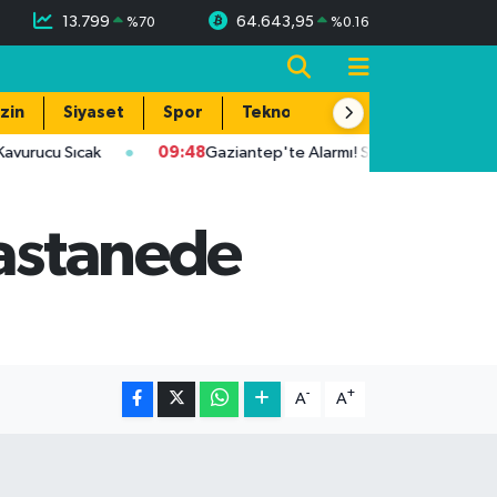
13.799
64.643,95
%
70
%
0.16
zin
Siyaset
Spor
Teknoloji
cu Sıcak
09:48
Gaziantep'te Alarmı! Sıcaklık 39 Dereceye Ula
hastanede
-
+
A
A