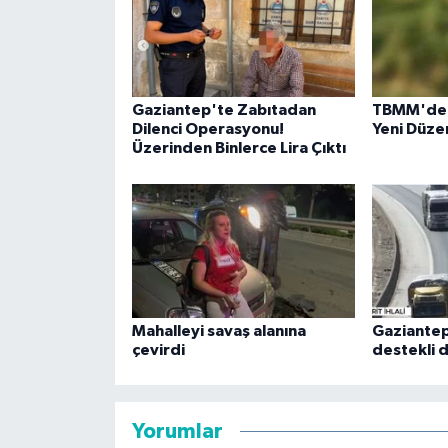
Gaziantep'te Zabıtadan
TBMM'de Ç
Dilenci Operasyonu!
Yeni Düze
Üzerinden Binlerce Lira Çıktı
Mahalleyi savaş alanına
Gaziantep
çevirdi
destekli 
Yorumlar