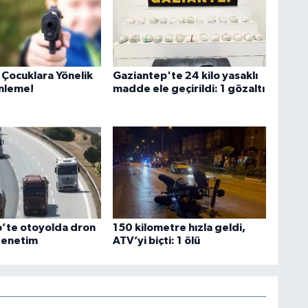
ocuklara Yönelik
Gaziantep'te 24 kilo yasaklı
nleme!
madde ele geçirildi: 1 gözaltı
’te otoyolda dron
150 kilometre hızla geldi,
denetim
ATV’yi biçti: 1 ölü