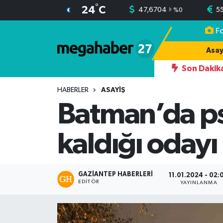
°
24
C
47,6704
5
%
0
F
Hava Durumu
Asay
Trafik Durumu
Son Dakik
RINDAN YAZDIĞI 242 OYDAN 174 OYLA İLÇE BAŞKANI OLUYOR
Süper Lig Puan Durumu ve Fikstür
HABERLER
ASAYIŞ
Batman’da psi
Tüm Manşetler
kaldığı odayı
Son Dakika Haberleri
Haber Arşivi
GAZIANTEP HABERLERI
11.01.2024 - 02:
EDITÖR
YAYINLANMA