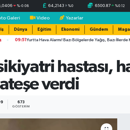
5,0406
64,2143
6500.87
%
-0.08
%
0
%
0.12
oto Galeri
Video
Yazarlar
iş
Dünya
Eğitim
Ekonomi
Gündem
Maga
a
09:51
Yurtta Hava Alarmı! Bazı Bölgelerde Yağış, Bazı İllerde Kavuru
kiyatri hastası, 
 ateşe verdi
09
673
GÖSTERIM