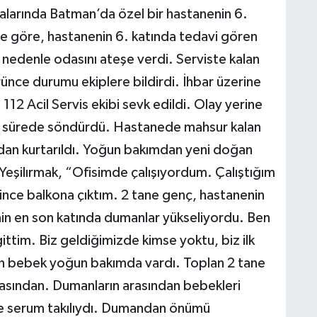
alarında Batman’da özel bir hastanenin 6.
ye göre, hastanenin 6. katında tedavi gören
r nedenle odasını ateşe verdi. Serviste kalan
ünce durumu ekiplere bildirdi. İhbar üzerine
 112 Acil Servis ekibi sevk edildi. Olay yerine
kısa sürede söndürdü. Hastanede mahsur kalan
ından kurtarıldı. Yoğun bakımdan yeni doğan
eşilırmak, “Ofisimde çalışıyordum. Çalıştığım
ince balkona çıktım. 2 tane genç, hastanenin
nin en son katında dumanlar yükseliyordu. Ben
ttim. Biz geldiğimizde kimse yoktu, biz ilk
an bebek yoğun bakımda vardı. Toplan 2 tane
asından. Dumanların arasından bebekleri
de serum takılıydı. Dumandan önümü