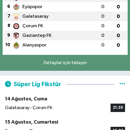
6
Eyüpspor
0
0
7
Galatasaray
0
0
8
Çorum FK
0
0
9
Gaziantep FK
0
0
10
Alanyaspor
0
0
Detaylar için tıklayın
Süper Lig Fikstür
14 Ağustos, Cuma
Galatasaray - Çorum FK
21:30
15 Ağustos, Cumartesi