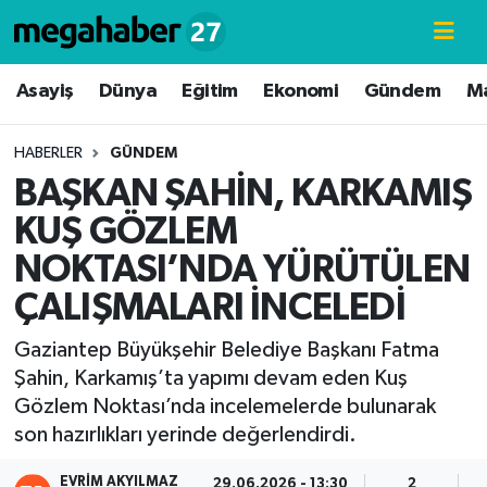
Hava Durumu
Asayiş
Dünya
Eğitim
Ekonomi
Gündem
M
Trafik Durumu
HABERLER
GÜNDEM
BAŞKAN ŞAHİN, KARKAMIŞ
Süper Lig Puan Durumu ve Fikstür
KUŞ GÖZLEM
Tüm Manşetler
NOKTASI’NDA YÜRÜTÜLEN
ÇALIŞMALARI İNCELEDİ
Son Dakika Haberleri
Gaziantep Büyükşehir Belediye Başkanı Fatma
Haber Arşivi
Şahin, Karkamış’ta yapımı devam eden Kuş
Gözlem Noktası’nda incelemelerde bulunarak
son hazırlıkları yerinde değerlendirdi.
EVRIM AKYILMAZ
29.06.2026 - 13:30
2