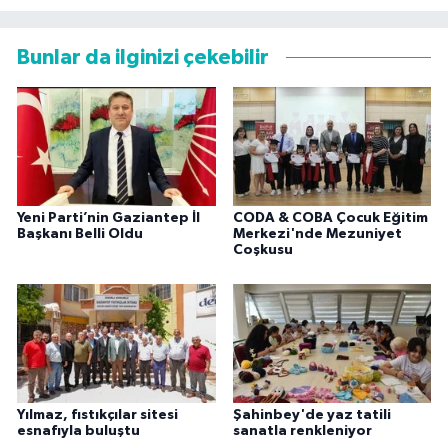
Bunlar da ilginizi çekebilir
Yeni Parti’nin Gaziantep İl
CODA & COBA Çocuk Eğitim
Başkanı Belli Oldu
Merkezi'nde Mezuniyet
Coşkusu
Yılmaz, fıstıkçılar sitesi
Şahinbey'de yaz tatili
esnafıyla buluştu
sanatla renkleniyor