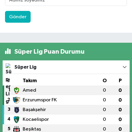
Gönder
Süper Lig Puan Durumu
Süper Lig
#
Takım
O
P
1
Amed
0
0
2
Erzurumspor FK
0
0
3
Başakşehir
0
0
4
Kocaelispor
0
0
5
Beşiktaş
0
0