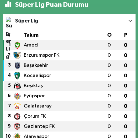
Süper Lig Puan Durumu
Süper Lig
#
Takım
O
P
1
Amed
0
0
2
Erzurumspor FK
0
0
3
Başakşehir
0
0
4
Kocaelispor
0
0
5
Beşiktaş
0
0
6
Eyüpspor
0
0
7
Galatasaray
0
0
8
Çorum FK
0
0
9
Gaziantep FK
0
0
10
Alanyaspor
0
0