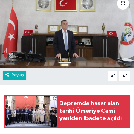
Paylaş
-
+
A
A
Depremde hasar alan
tarihi Ömeriye Cami
yeniden ibadete açıldı