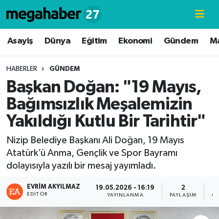
Hava Durumu
Asayiş
Dünya
Eğitim
Ekonomi
Gündem
M
Trafik Durumu
HABERLER
GÜNDEM
Başkan Doğan: "19 Mayıs,
Süper Lig Puan Durumu ve Fikstür
Bağımsızlık Meşalemizin
Tüm Manşetler
Yakıldığı Kutlu Bir Tarihtir"
Son Dakika Haberleri
Nizip Belediye Başkanı Ali Doğan, 19 Mayıs
Atatürk’ü Anma, Gençlik ve Spor Bayramı
Haber Arşivi
dolayısıyla yazılı bir mesaj yayımladı.
EVRIM AKYILMAZ
19.05.2026 - 16:19
2
EDITÖR
YAYINLANMA
PAYLAŞIM
GÖ