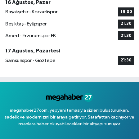
16 Ağustos, Pazar
Başakşehir - Kocaelispor
19:00
Beşiktaş - Eyüpspor
21:30
Amed - Erzurumspor FK
21:30
17 Ağustos, Pazartesi
Samsunspor - Göztepe
21:30
megahaber27com, yepyeni temasıyla sizleri buluştururken,
sadelik ve modernizmi bir araya getiriyor. Şatafattan kaçınıyor ve
insanlara haber okuyabilecekleri bir altyapı sunuyor.