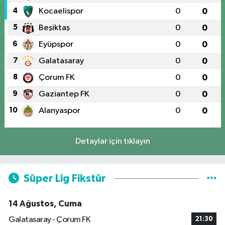
4
Kocaelispor
0
0
5
Beşiktaş
0
0
6
Eyüpspor
0
0
7
Galatasaray
0
0
8
Çorum FK
0
0
9
Gaziantep FK
0
0
10
Alanyaspor
0
0
Detaylar için tıklayın
Süper Lig Fikstür
14 Ağustos, Cuma
Galatasaray - Çorum FK
21:30