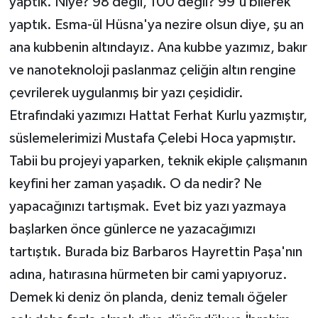
yaptık. Niye? 98 değil, 100 değil? 99'u bilerek
yaptık. Esma-ül Hüsna'ya nezire olsun diye, şu an
ana kubbenin altındayız. Ana kubbe yazımız, bakır
ve nanoteknoloji paslanmaz çeliğin altın rengine
çevrilerek uygulanmış bir yazı çeşididir.
Etrafındaki yazımızı Hattat Ferhat Kurlu yazmıştır,
süslemelerimizi Mustafa Çelebi Hoca yapmıştır.
Tabii bu projeyi yaparken, teknik ekiple çalışmanın
keyfini her zaman yaşadık. O da nedir? Ne
yapacağınızı tartışmak. Evet biz yazı yazmaya
başlarken önce günlerce ne yazacağımızı
tartıştık. Burada biz Barbaros Hayrettin Paşa'nın
adına, hatırasına hürmeten bir cami yapıyoruz.
Demek ki deniz ön planda, deniz temalı öğeler