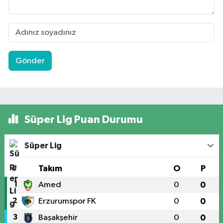
Gönder
Süper Lig Puan Durumu
Süper Lig
#
Takım
O
P
1
Amed
0
0
2
Erzurumspor FK
0
0
3
Başakşehir
0
0