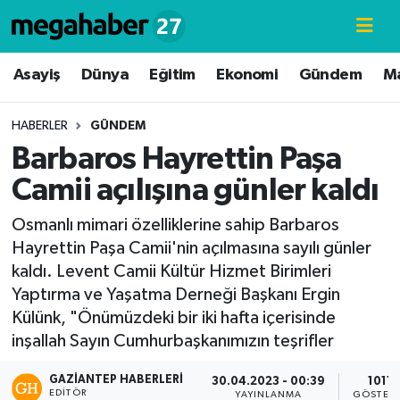
Hava Durumu
Asayiş
Dünya
Eğitim
Ekonomi
Gündem
M
Trafik Durumu
HABERLER
GÜNDEM
Barbaros Hayrettin Paşa
Süper Lig Puan Durumu ve Fikstür
Camii açılışına günler kaldı
Tüm Manşetler
Osmanlı mimari özelliklerine sahip Barbaros
Hayrettin Paşa Camii'nin açılmasına sayılı günler
Son Dakika Haberleri
kaldı. Levent Camii Kültür Hizmet Birimleri
Yaptırma ve Yaşatma Derneği Başkanı Ergin
Haber Arşivi
Külünk, "Önümüzdeki bir iki hafta içerisinde
inşallah Sayın Cumhurbaşkanımızın teşrifler
GAZIANTEP HABERLERI
30.04.2023 - 00:39
1011
EDITÖR
YAYINLANMA
GÖSTER