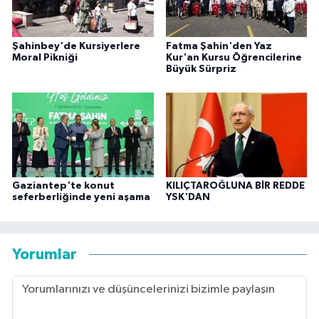
Şahinbey'de Kursiyerlere
Fatma Şahin'den Yaz
Moral Pikniği
Kur'an Kursu Öğrencilerine
Büyük Sürpriz
Gaziantep'te konut
KILIÇTAROĞLUNA BİR REDDE
seferberliğinde yeni aşama
YSK'DAN
Yorumlar