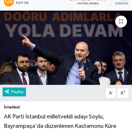
EDITÖR
YAYINLANMA
GÖSTERI
Paylaş
-
+
A
A
İstanbul
AK Parti İstanbul milletvekili adayı Soylu,
Bayrampaşa'da düzenlenen Kastamonu Küre