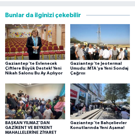
Bunlar da ilginizi çekebilir
Gaziantep'te Evlenecek
Gaziantep'te Jeotermal
Çiftlere Büyük Destek! Yeni
Umudu: MTA'ya Yeni Sondaj
Nikah Salonu Bu Ay Açılıyor
Çağrısı
BAŞKAN YILMAZ’DAN
Gaziantep'te Bahçelievler
GAZİKENT VE BEYKENT
Konutlarında Yeni Aşama!
MAHALLELERİNE ZİYARET