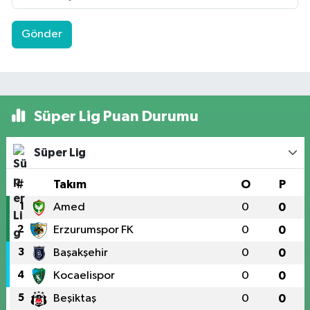
Gönder
Süper Lig Puan Durumu
Süper Lig
#
Takım
O
P
1
Amed
0
0
2
Erzurumspor FK
0
0
3
Başakşehir
0
0
4
Kocaelispor
0
0
5
Beşiktaş
0
0