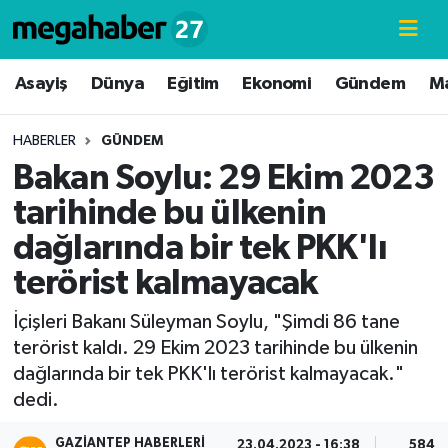
Hava Durumu
Asayiş
Dünya
Eğitim
Ekonomi
Gündem
M
Trafik Durumu
HABERLER
GÜNDEM
Bakan Soylu: 29 Ekim 2023
Süper Lig Puan Durumu ve Fikstür
tarihinde bu ülkenin
Tüm Manşetler
dağlarında bir tek PKK'lı
terörist kalmayacak
Son Dakika Haberleri
İçişleri Bakanı Süleyman Soylu, "Şimdi 86 tane
Haber Arşivi
terörist kaldı. 29 Ekim 2023 tarihinde bu ülkenin
dağlarında bir tek PKK'lı terörist kalmayacak."
dedi.
GAZIANTEP HABERLERI
23.04.2023 - 16:38
584