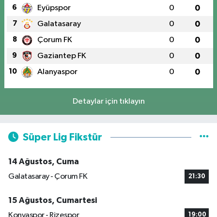
6
Eyüpspor
0
0
7
Galatasaray
0
0
8
Çorum FK
0
0
9
Gaziantep FK
0
0
10
Alanyaspor
0
0
Detaylar için tıklayın
Süper Lig Fikstür
14 Ağustos, Cuma
Galatasaray - Çorum FK
21:30
15 Ağustos, Cumartesi
Konyaspor - Rizespor
19:00