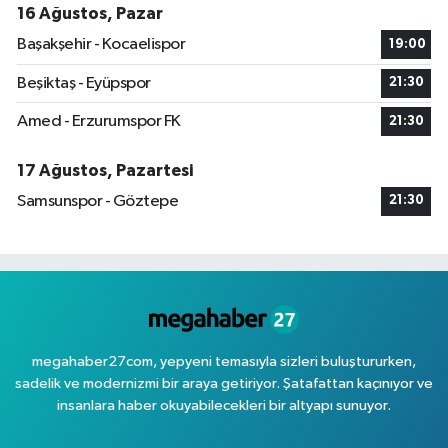
16 Ağustos, Pazar
Başakşehir - Kocaelispor
19:00
Beşiktaş - Eyüpspor
21:30
Amed - Erzurumspor FK
21:30
17 Ağustos, Pazartesi
Samsunspor - Göztepe
21:30
megahaber27com, yepyeni temasıyla sizleri buluştururken,
sadelik ve modernizmi bir araya getiriyor. Şatafattan kaçınıyor ve
insanlara haber okuyabilecekleri bir altyapı sunuyor.