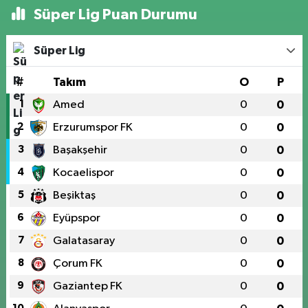
Süper Lig Puan Durumu
Süper Lig
#
Takım
O
P
1
Amed
0
0
2
Erzurumspor FK
0
0
3
Başakşehir
0
0
4
Kocaelispor
0
0
5
Beşiktaş
0
0
6
Eyüpspor
0
0
7
Galatasaray
0
0
8
Çorum FK
0
0
9
Gaziantep FK
0
0