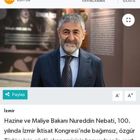
EDITÖR
YAYINLANMA
GÖSTERI
Paylaş
-
+
A
A
İzmir
Hazine ve Maliye Bakanı Nureddin Nebati, 100.
yılında İzmir İktisat Kongresi'nde bağımsız, özgür