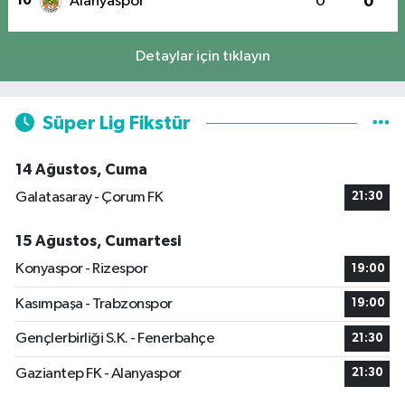
10
Alanyaspor
0
0
Detaylar için tıklayın
Süper Lig Fikstür
14 Ağustos, Cuma
Galatasaray - Çorum FK
21:30
15 Ağustos, Cumartesi
Konyaspor - Rizespor
19:00
Kasımpaşa - Trabzonspor
19:00
Gençlerbirliği S.K. - Fenerbahçe
21:30
Gaziantep FK - Alanyaspor
21:30