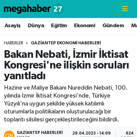
Hava Durumu
Asayiş
Dünya
Eğitim
Ekonomi
Gündem
M
Trafik Durumu
HABERLER
GAZIANTEP EKONOMI HABERLERI
Bakan Nebati, İzmir İktisat
Süper Lig Puan Durumu ve Fikstür
Kongresi'ne ilişkin soruları
Tüm Manşetler
yanıtladı
Son Dakika Haberleri
Hazine ve Maliye Bakanı Nureddin Nebati, 100.
yılında İzmir İktisat Kongresi'nde, Türkiye
Haber Arşivi
Yüzyılı'na uygun şekilde yüksek katılımlı
oturumlarla politikaların oluşturulacağı bir
toplantı silsilesi gerçekleştirileceğini bildirdi.
GAZIANTEP HABERLERI
29.04.2023 - 14:09
624