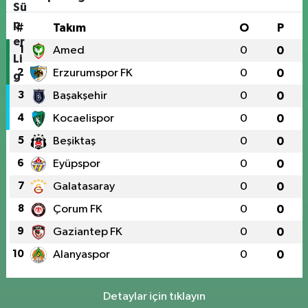
#
Takım
O
P
1
Amed
0
0
2
Erzurumspor FK
0
0
3
Başakşehir
0
0
4
Kocaelispor
0
0
5
Beşiktaş
0
0
6
Eyüpspor
0
0
7
Galatasaray
0
0
8
Çorum FK
0
0
9
Gaziantep FK
0
0
10
Alanyaspor
0
0
Detaylar için tıklayın