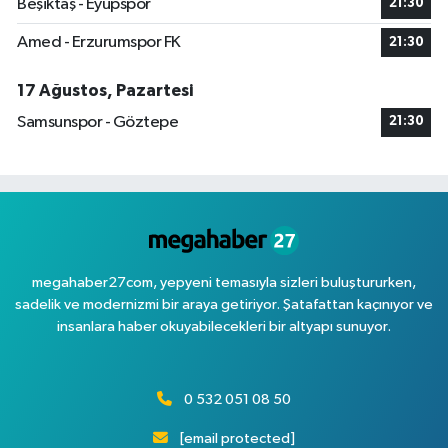
Beşiktaş - Eyüpspor
21:30
Amed - Erzurumspor FK
21:30
17 Ağustos, Pazartesi
Samsunspor - Göztepe
21:30
megahaber27com, yepyeni temasıyla sizleri buluştururken,
sadelik ve modernizmi bir araya getiriyor. Şatafattan kaçınıyor ve
insanlara haber okuyabilecekleri bir altyapı sunuyor.
0 532 051 08 50
[email protected]