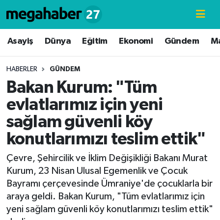
Hava Durumu
Asayiş
Dünya
Eğitim
Ekonomi
Gündem
M
Trafik Durumu
HABERLER
GÜNDEM
Bakan Kurum: "Tüm
Süper Lig Puan Durumu ve Fikstür
evlatlarımız için yeni
Tüm Manşetler
sağlam güvenli köy
konutlarımızı teslim ettik"
Son Dakika Haberleri
Çevre, Şehircilik ve İklim Değişikliği Bakanı Murat
Haber Arşivi
Kurum, 23 Nisan Ulusal Egemenlik ve Çocuk
Bayramı çerçevesinde Ümraniye'de çocuklarla bir
araya geldi. Bakan Kurum, "Tüm evlatlarımız için
yeni sağlam güvenli köy konutlarımızı teslim ettik"