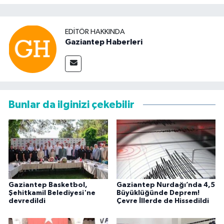
EDITÖR HAKKINDA
Gaziantep Haberleri
Bunlar da ilginizi çekebilir
Gaziantep Basketbol,
Gaziantep Nurdağı’nda 4,5
Şehitkamil Belediyesi'ne
Büyüklüğünde Deprem!
devredildi
Çevre İllerde de Hissedildi