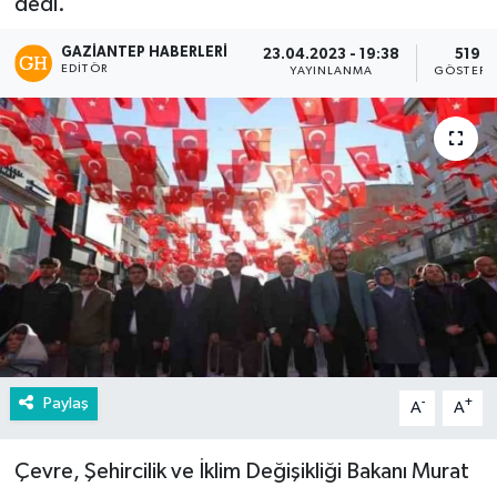
dedi.
GAZIANTEP HABERLERI
23.04.2023 - 19:38
519
EDITÖR
YAYINLANMA
GÖSTERI
Paylaş
-
+
A
A
Çevre, Şehircilik ve İklim Değişikliği Bakanı Murat