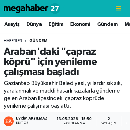
Hava Durumu
Asayiş
Dünya
Eğitim
Ekonomi
Gündem
M
Trafik Durumu
HABERLER
GÜNDEM
Araban'daki "çapraz
Süper Lig Puan Durumu ve Fikstür
köprü" için yenileme
Tüm Manşetler
çalışması başladı
Son Dakika Haberleri
Gaziantep Büyükşehir Belediyesi, yıllardır sık sık,
yaralanmalı ve maddi hasarlı kazalarla gündeme
Haber Arşivi
gelen Araban ilçesindeki çapraz köprüde
yenileme çalışması başlattı.
EVRIM AKYILMAZ
13.05.2026 - 15:50
2
EDITÖR
YAYINLANMA
PAYLAŞIM
GÖ