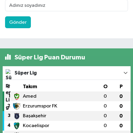
Gönder
Süper Lig Puan Durumu
Süper Lig
#
Takım
O
P
1
Amed
0
0
2
Erzurumspor FK
0
0
3
Başakşehir
0
0
4
Kocaelispor
0
0