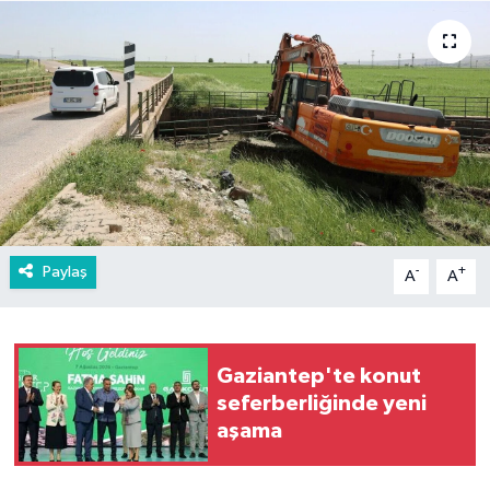
Paylaş
-
+
A
A
Gaziantep'te konut
seferberliğinde yeni
aşama