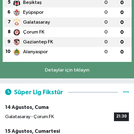
5
Beşiktaş
0
0
6
Eyüpspor
0
0
7
Galatasaray
0
0
8
Çorum FK
0
0
9
Gaziantep FK
0
0
10
Alanyaspor
0
0
Detaylar için tıklayın
Süper Lig Fikstür
14 Ağustos, Cuma
Galatasaray - Çorum FK
21:30
15 Ağustos, Cumartesi