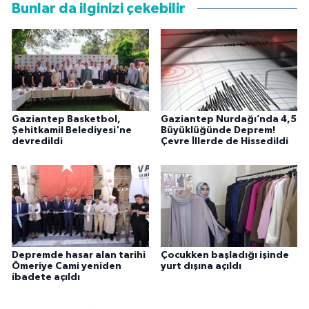
Bunlar da ilginizi çekebilir
Gaziantep Basketbol,
Gaziantep Nurdağı’nda 4,5
Şehitkamil Belediyesi'ne
Büyüklüğünde Deprem!
devredildi
Çevre İllerde de Hissedildi
Depremde hasar alan tarihi
Çocukken başladığı işinde
Ömeriye Cami yeniden
yurt dışına açıldı
ibadete açıldı