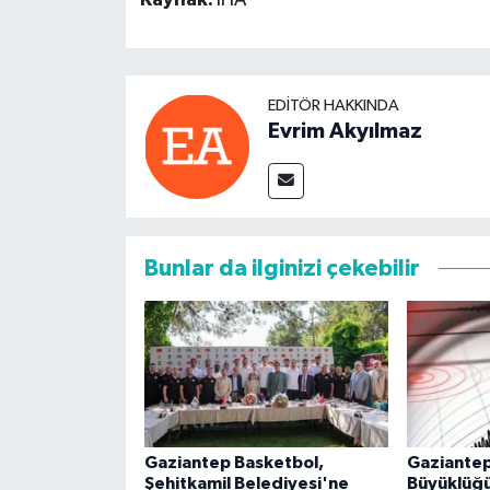
Kaynak:
İHA
EDITÖR HAKKINDA
Evrim Akyılmaz
Bunlar da ilginizi çekebilir
Gaziantep Basketbol,
Gaziantep
Şehitkamil Belediyesi'ne
Büyüklüğ