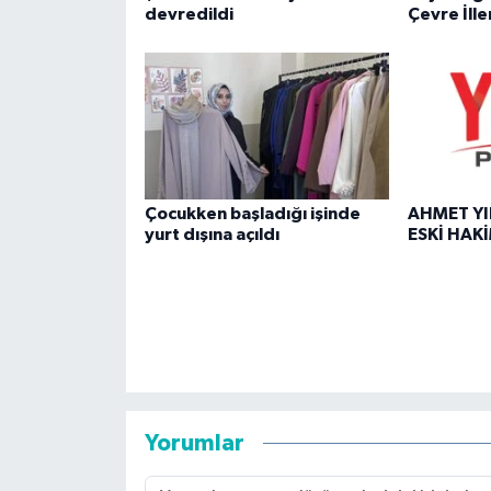
devredildi
Çevre İlle
Çocukken başladığı işinde
AHMET YI
yurt dışına açıldı
ESKİ HAK
Yorumlar