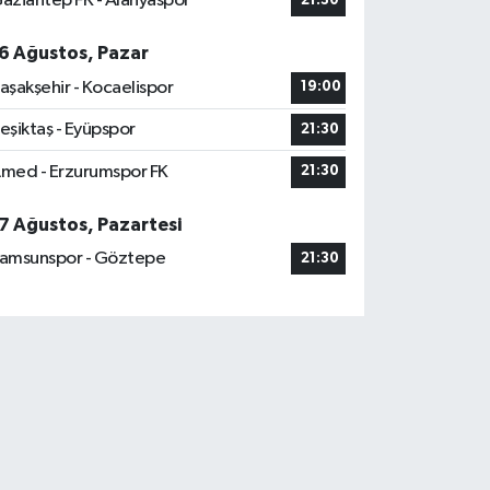
aziantep FK - Alanyaspor
21:30
6 Ağustos, Pazar
aşakşehir - Kocaelispor
19:00
eşiktaş - Eyüpspor
21:30
med - Erzurumspor FK
21:30
7 Ağustos, Pazartesi
amsunspor - Göztepe
21:30