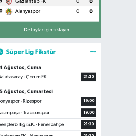
9
Gaziantep FK
0
0
0
Alanyaspor
0
0
Detaylar için tıklayın
Süper Lig Fikstür
4 Ağustos, Cuma
alatasaray - Çorum FK
21:30
5 Ağustos, Cumartesi
onyaspor - Rizespor
19:00
asımpaşa - Trabzonspor
19:00
ençlerbirliği S.K. - Fenerbahçe
21:30