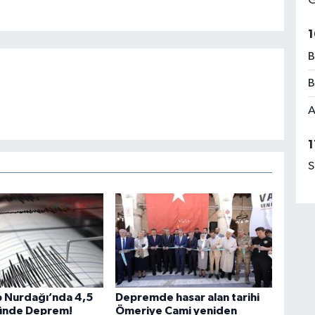
G
1
B
B
A
1
S
 Nurdağı’nda 4,5
Depremde hasar alan tarihi
ünde Deprem!
Ömeriye Cami yeniden