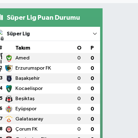
Süper Lig Puan Durumu
Süper Lig
#
Takım
O
P
1
Amed
0
0
2
Erzurumspor FK
0
0
3
Başakşehir
0
0
4
Kocaelispor
0
0
5
Beşiktaş
0
0
6
Eyüpspor
0
0
7
Galatasaray
0
0
8
Çorum FK
0
0