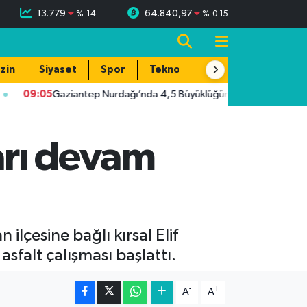
13.779
64.840,97
%
-14
%
-0.15
zin
Siyaset
Spor
Teknoloji
09:05
Gaziantep Nurdağı’nda 4,5 Büyüklüğünde Deprem! Çevre İl
arı devam
ilçesine bağlı kırsal Elif
asfalt çalışması başlattı.
-
+
A
A