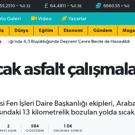
55,2510
64,4811
6660.55
%
0.32
%
0.38
%
0
oto Galeri
Video
Yazarlar
iş
Dünya
Eğitim
Ekonomi
Gündem
Maga
a
rdağı’nda 4,5 Büyüklüğünde Deprem! Çevre İllerde de Hissedildi
ak asfalt çalışmal
Fen İşleri Daire Başkanlığı ekipleri, Araban 
sındaki 13 kilometrelik bozulan yolda sıcak 
2
584
1 DK
PAYLAŞIM
GÖSTERIM
OKUNMA SÜRESI