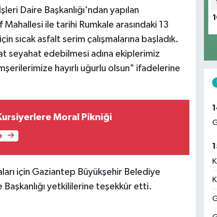
leri Daire Başkanlığı'ndan yapılan
1
 Mahallesi ile tarihi Rumkale arasındaki 13
çin sıcak asfalt serim çalışmalarına başladık.
at seyahat edebilmesi adına ekiplerimiz
şerilerimize hayırlı uğurlu olsun" ifadelerine
1
ursiyerlere Moral Pikniği
G
e
1
K
maları için Gaziantep Büyükşehir Belediye
K
 Başkanlığı yetkililerine teşekkür etti.
G