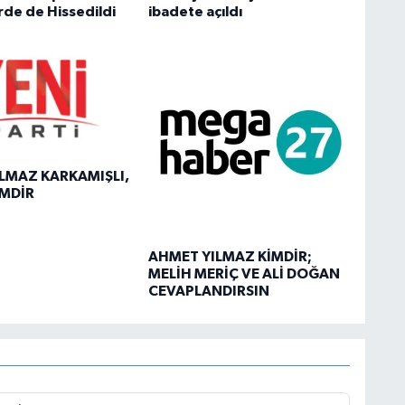
rde de Hissedildi
ibadete açıldı
LMAZ KARKAMIŞLI,
İMDİR
AHMET YILMAZ KİMDİR;
MELİH MERİÇ VE ALİ DOĞAN
CEVAPLANDIRSIN