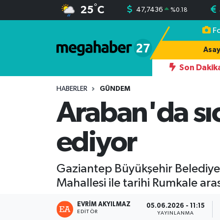
°
25
C
47,7436
%
0.18
F
Hava Durumu
Asay
Trafik Durumu
Son Dakik
09:05
Gaziantep Nu
Süper Lig Puan Durumu ve Fikstür
HABERLER
GÜNDEM
Araban'da sıc
Tüm Manşetler
ediyor
Son Dakika Haberleri
Haber Arşivi
Gaziantep Büyükşehir Belediyesi 
Mahallesi ile tarihi Rumkale ara
EVRIM AKYILMAZ
05.06.2026 - 11:15
EDITÖR
YAYINLANMA