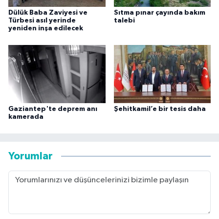
Dülük Baba Zaviyesi ve
Sıtma pınar çayında bakım
Türbesi asıl yerinde
talebi
yeniden inşa edilecek
Gaziantep'te deprem anı
Şehitkamil’e bir tesis daha
kamerada
Yorumlar