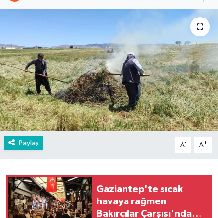
Paylaş
-
+
A
A
Gaziantep'te sıcak
havaya rağmen
Bakırcılar Çarşısı'nda