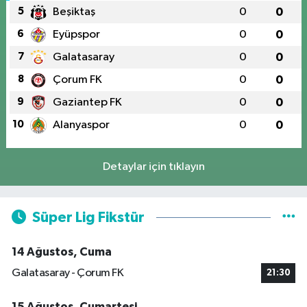
5
Beşiktaş
0
0
6
Eyüpspor
0
0
7
Galatasaray
0
0
8
Çorum FK
0
0
9
Gaziantep FK
0
0
10
Alanyaspor
0
0
Detaylar için tıklayın
Süper Lig Fikstür
14 Ağustos, Cuma
Galatasaray - Çorum FK
21:30
15 Ağustos, Cumartesi