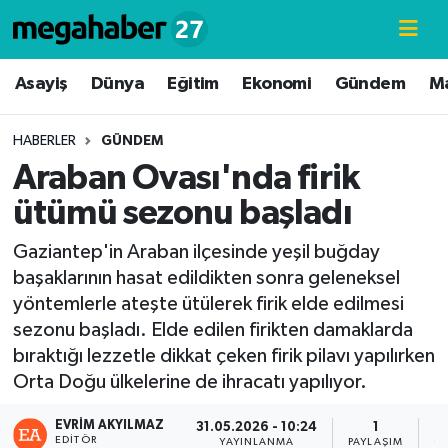
Hava Durumu
Asayiş
Dünya
Eğitim
Ekonomi
Gündem
M
Trafik Durumu
HABERLER
GÜNDEM
Araban Ovası'nda firik
Süper Lig Puan Durumu ve Fikstür
ütümü sezonu başladı
Tüm Manşetler
Gaziantep'in Araban ilçesinde yeşil buğday
başaklarının hasat edildikten sonra geleneksel
Son Dakika Haberleri
yöntemlerle ateşte ütülerek firik elde edilmesi
sezonu başladı. Elde edilen firikten damaklarda
Haber Arşivi
bıraktığı lezzetle dikkat çeken firik pilavı yapılırken
Orta Doğu ülkelerine de ihracatı yapılıyor.
EVRIM AKYILMAZ
31.05.2026 - 10:24
1
EDITÖR
YAYINLANMA
PAYLAŞIM
G