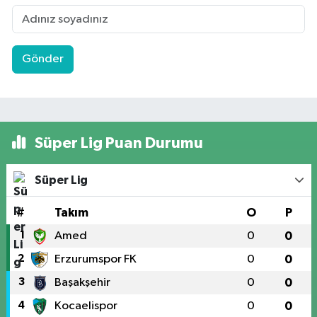
Gönder
Süper Lig Puan Durumu
Süper Lig
#
Takım
O
P
1
Amed
0
0
2
Erzurumspor FK
0
0
3
Başakşehir
0
0
4
Kocaelispor
0
0