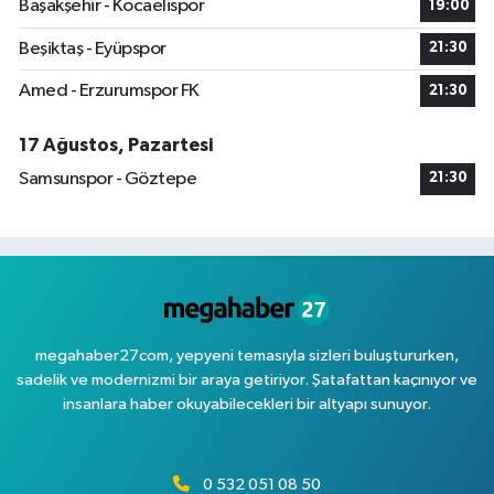
Başakşehir - Kocaelispor
19:00
Beşiktaş - Eyüpspor
21:30
Amed - Erzurumspor FK
21:30
17 Ağustos, Pazartesi
Samsunspor - Göztepe
21:30
megahaber27com, yepyeni temasıyla sizleri buluştururken,
sadelik ve modernizmi bir araya getiriyor. Şatafattan kaçınıyor ve
insanlara haber okuyabilecekleri bir altyapı sunuyor.
0 532 051 08 50