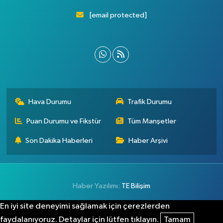
[email protected]
Hava Durumu
Trafik Durumu
Puan Durumu ve Fikstür
Tüm Manşetler
Son Dakika Haberleri
Haber Arşivi
Haber Yazılımı:
TE Bilişim
En iyi site deneyimi sağlamak için çerezlerden
faydalanıyoruz. Detaylar için lütfen tıklayın.
Tamam