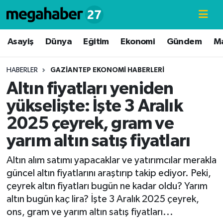
Hava Durumu
Asayiş
Dünya
Eğitim
Ekonomi
Gündem
M
Trafik Durumu
HABERLER
GAZIANTEP EKONOMI HABERLERI
Altın fiyatları yeniden
Süper Lig Puan Durumu ve Fikstür
yükselişte: İşte 3 Aralık
Tüm Manşetler
2025 çeyrek, gram ve
yarım altın satış fiyatları
Son Dakika Haberleri
Altın alım satımı yapacaklar ve yatırımcılar merakla
Haber Arşivi
güncel altın fiyatlarını araştırıp takip ediyor. Peki,
çeyrek altın fiyatları bugün ne kadar oldu? Yarım
altın bugün kaç lira? İşte 3 Aralık 2025 çeyrek,
ons, gram ve yarım altın satış fiyatları...