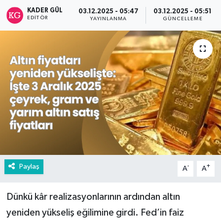
KADER GÜL
03.12.2025 - 05:47
03.12.2025 - 05:51
EDITÖR
YAYINLANMA
GÜNCELLEME
Paylaş
-
+
A
A
Dünkü kâr realizasyonlarının ardından altın
yeniden yükseliş eğilimine girdi. Fed’in faiz