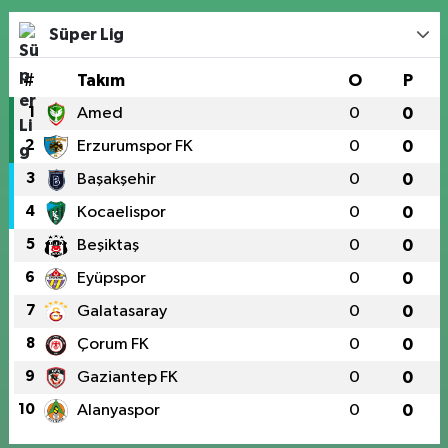
Süper Lig
#
Takım
O
P
1
Amed
0
0
2
Erzurumspor FK
0
0
3
Başakşehir
0
0
4
Kocaelispor
0
0
5
Beşiktaş
0
0
6
Eyüpspor
0
0
7
Galatasaray
0
0
8
Çorum FK
0
0
9
Gaziantep FK
0
0
10
Alanyaspor
0
0