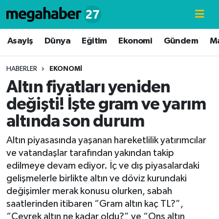
Hava Durumu
Asayiş
Dünya
Eğitim
Ekonomi
Gündem
M
Trafik Durumu
HABERLER
EKONOMI
Altın fiyatları yeniden
Süper Lig Puan Durumu ve Fikstür
değişti! İşte gram ve yarım
Tüm Manşetler
altında son durum
Son Dakika Haberleri
Altın piyasasında yaşanan hareketlilik yatırımcılar
ve vatandaşlar tarafından yakından takip
Haber Arşivi
edilmeye devam ediyor. İç ve dış piyasalardaki
gelişmelerle birlikte altın ve döviz kurundaki
değişimler merak konusu olurken, sabah
saatlerinden itibaren “Gram altın kaç TL?”,
“Çeyrek altın ne kadar oldu?” ve “Ons altın