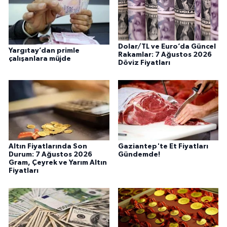
Dolar/TL ve Euro’da Güncel
Yargıtay’dan primle
Rakamlar: 7 Ağustos 2026
çalışanlara müjde
Döviz Fiyatları
Altın Fiyatlarında Son
Gaziantep'te Et Fiyatları
Durum: 7 Ağustos 2026
Gündemde!
Gram, Çeyrek ve Yarım Altın
Fiyatları