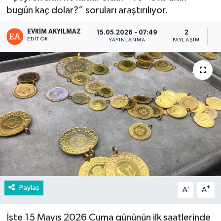
bugün kaç dolar?” soruları araştırılıyor.
EVRIM AKYILMAZ
15.05.2026 - 07:49
2
EDITÖR
YAYINLANMA
PAYLAŞIM
G
Paylaş
-
+
A
A
İşte 15 Mayıs 2026 Cuma gününün ilk saatlerinde