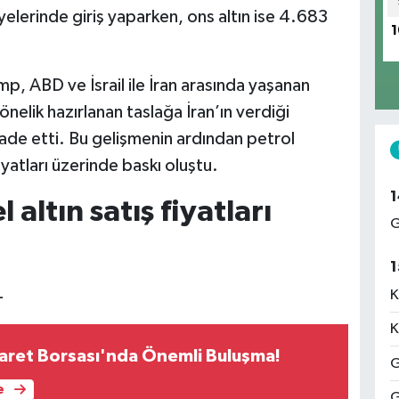
elerinde giriş yaparken, ons altın ise 4.683
1
, ABD ve İsrail ile İran arasında yaşanan
önelik hazırlanan taslağa İran’ın verdiği
ade etti. Bu gelişmenin ardından petrol
fiyatları üzerinde baskı oluştu.
1
altın satış fiyatları
G
1
L
K
K
aret Borsası'nda Önemli Buluşma!
G
e
G