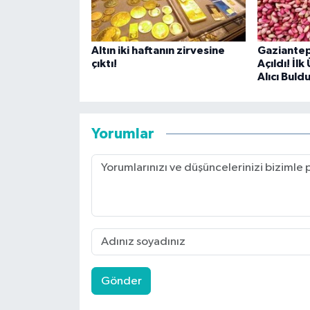
Altın iki haftanın zirvesine
Gaziantep
çıktı!
Açıldı! İl
Alıcı Buld
Yorumlar
Gönder