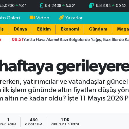
55,0700
64,2438
6513.94
%
0.1
%
0.21
%
0.32
oto Galeri
Video
Yazarlar
iş
Dünya
Eğitim
Ekonomi
Gündem
Maga
a
09:51
Yurtta Hava Alarmı! Bazı Bölgelerde Yağış, Bazı İllerde Kavurucu
ı haftaya gerileyer
sürerken, yatırımcılar ve vatandaşlar günce
k işlem gününde altın fiyatları düşüş yönlü
ım altın ne kadar oldu? İşte 11 Mayıs 2026 
1
460
1 DK
PAYLAŞIM
GÖSTERIM
OKUNMA SÜRESI