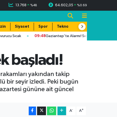
13.768
64.602,05
%
48
%
0.69
zin
Siyaset
Spor
Teknoloji
 Sıcak
09:48
Gaziantep'te Alarmı! Sıcaklık 39 Dereceye Ulaşac
ek başladı!
l rakamları yakından takip
 bir seyir izledi. Peki bugün
Pazartesi gününe ait güncel
-
+
A
A