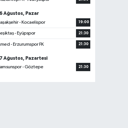
6 Ağustos, Pazar
aşakşehir - Kocaelispor
19:00
eşiktaş - Eyüpspor
21:30
med - Erzurumspor FK
21:30
7 Ağustos, Pazartesi
amsunspor - Göztepe
21:30