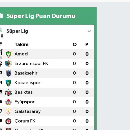
Süper Lig Puan Durumu
Süper Lig
#
Takım
O
P
1
Amed
0
0
2
Erzurumspor FK
0
0
3
Başakşehir
0
0
4
Kocaelispor
0
0
5
Beşiktaş
0
0
6
Eyüpspor
0
0
7
Galatasaray
0
0
8
Çorum FK
0
0