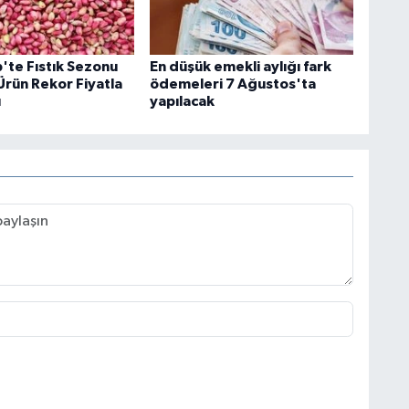
'te Fıstık Sezonu
En düşük emekli aylığı fark
k Ürün Rekor Fiyatla
ödemeleri 7 Ağustos'ta
u
yapılacak