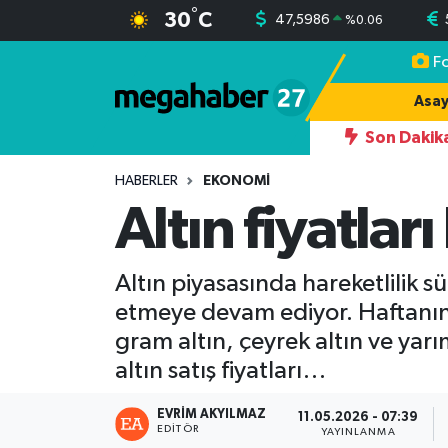
°
30
C
47,5986
%
0.06
F
Hava Durumu
Asay
Trafik Durumu
Son Dakik
NDAN YAZDIĞI 242 OYDAN 174 OYLA İLÇE BAŞKANI OLUYOR
Süper Lig Puan Durumu ve Fikstür
HABERLER
EKONOMI
Altın fiyatlar
Tüm Manşetler
Altın piyasasında hareketlilik 
Son Dakika Haberleri
etmeye devam ediyor. Haftanın il
Haber Arşivi
gram altın, çeyrek altın ve yar
altın satış fiyatları…
EVRIM AKYILMAZ
11.05.2026 - 07:39
EDITÖR
YAYINLANMA