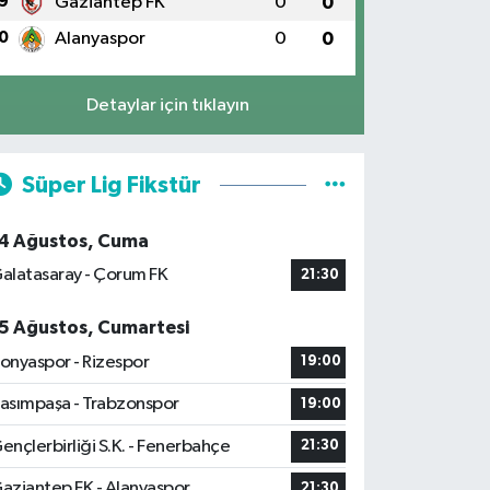
9
Gaziantep FK
0
0
0
Alanyaspor
0
0
Detaylar için tıklayın
Süper Lig Fikstür
4 Ağustos, Cuma
alatasaray - Çorum FK
21:30
5 Ağustos, Cumartesi
onyaspor - Rizespor
19:00
asımpaşa - Trabzonspor
19:00
ençlerbirliği S.K. - Fenerbahçe
21:30
aziantep FK - Alanyaspor
21:30