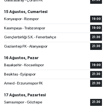
Galatasaray - Çorum FK
21:30
15 Ağustos, Cumartesi
Konyaspor - Rizespor
19:00
Kasımpaşa - Trabzonspor
19:00
Gençlerbirliği S.K. - Fenerbahçe
21:30
Gaziantep FK - Alanyaspor
21:30
16 Ağustos, Pazar
Başakşehir - Kocaelispor
19:00
Beşiktaş - Eyüpspor
21:30
Amed - Erzurumspor FK
21:30
17 Ağustos, Pazartesi
Samsunspor - Göztepe
21:30