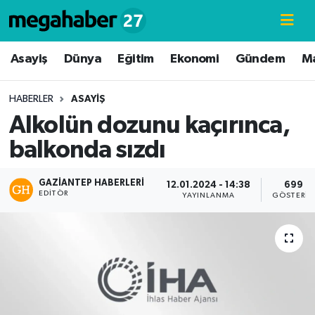
Hava Durumu
Asayiş
Dünya
Eğitim
Ekonomi
Gündem
M
Trafik Durumu
HABERLER
ASAYIŞ
Alkolün dozunu kaçırınca,
Süper Lig Puan Durumu ve Fikstür
balkonda sızdı
Tüm Manşetler
GAZIANTEP HABERLERI
12.01.2024 - 14:38
699
EDITÖR
Son Dakika Haberleri
YAYINLANMA
GÖSTERIM
Haber Arşivi