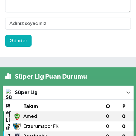
Gönder
Süper Lig Puan Durumu
Süper Lig
#
Takım
O
P
1
Amed
0
0
2
Erzurumspor FK
0
0