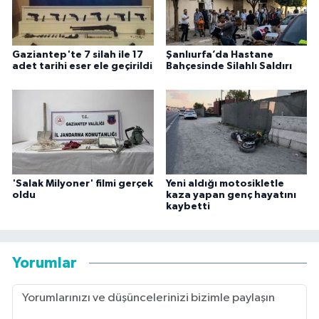
Gaziantep'te 7 silah ile 17
Şanlıurfa’da Hastane
adet tarihi eser ele geçirildi
Bahçesinde Silahlı Saldırı
'Salak Milyoner' filmi gerçek
Yeni aldığı motosikletle
oldu
kaza yapan genç hayatını
kaybetti
Yorumlar