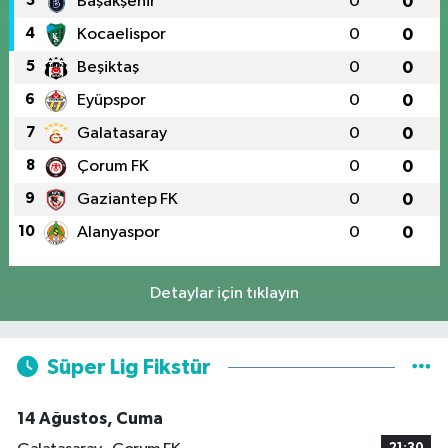
3
Başakşehir
0
0
4
Kocaelispor
0
0
5
Beşiktaş
0
0
6
Eyüpspor
0
0
7
Galatasaray
0
0
8
Çorum FK
0
0
9
Gaziantep FK
0
0
10
Alanyaspor
0
0
Detaylar için tıklayın
Süper Lig Fikstür
14 Ağustos, Cuma