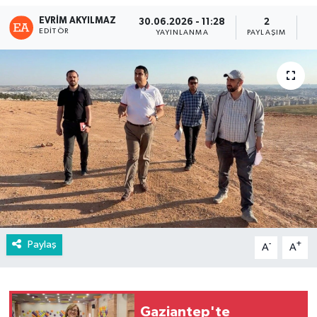
EVRIM AKYILMAZ
30.06.2026 - 11:28
2
EDITÖR
YAYINLANMA
PAYLAŞIM
G
Paylaş
-
+
A
A
Gaziantep'te