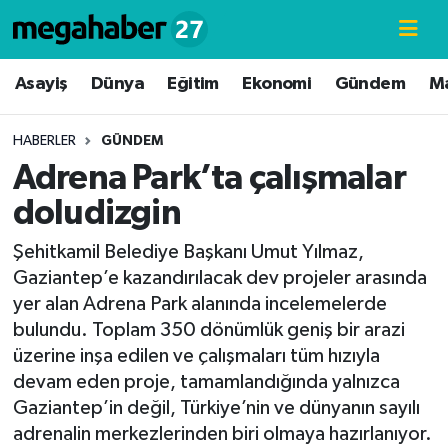
Hava Durumu
Asayiş
Dünya
Eğitim
Ekonomi
Gündem
M
Trafik Durumu
HABERLER
GÜNDEM
Adrena Park’ta çalışmalar
Süper Lig Puan Durumu ve Fikstür
doludizgin
Tüm Manşetler
Şehitkamil Belediye Başkanı Umut Yılmaz,
Gaziantep’e kazandırılacak dev projeler arasında
Son Dakika Haberleri
yer alan Adrena Park alanında incelemelerde
bulundu. Toplam 350 dönümlük geniş bir arazi
Haber Arşivi
üzerine inşa edilen ve çalışmaları tüm hızıyla
devam eden proje, tamamlandığında yalnızca
Gaziantep’in değil, Türkiye’nin ve dünyanın sayılı
adrenalin merkezlerinden biri olmaya hazırlanıyor.