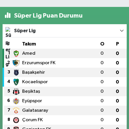
Süper Lig Puan Durumu
Süper Lig
#
Takım
O
P
1
Amed
0
0
2
Erzurumspor FK
0
0
3
Başakşehir
0
0
4
Kocaelispor
0
0
5
Beşiktaş
0
0
6
Eyüpspor
0
0
7
Galatasaray
0
0
8
Çorum FK
0
0