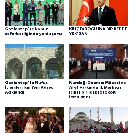
Gaziantep'te konut
KILIÇTAROĞLUNA BİR REDDE
seferberliğinde yeni aşama
YSK'DAN
Gaziantep'te Nüfus
Nurdağı Deprem Müzesi ve
İşlemleri İçin Yeni Adres
Afet Farkındalık Merkezi
Açıklandı
için iş birliği protokolü
imzalandı