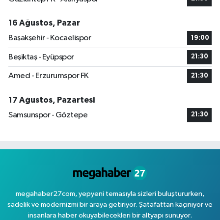
16 Ağustos, Pazar
Başakşehir - Kocaelispor
19:00
Beşiktaş - Eyüpspor
21:30
Amed - Erzurumspor FK
21:30
17 Ağustos, Pazartesi
Samsunspor - Göztepe
21:30
megahaber27com, yepyeni temasıyla sizleri buluştururken,
sadelik ve modernizmi bir araya getiriyor. Şatafattan kaçınıyor ve
insanlara haber okuyabilecekleri bir altyapı sunuyor.