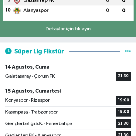
9
Gaziantep FK
0
0
10
Alanyaspor
0
0
Detaylar için tıklayın
Süper Lig Fikstür
14 Ağustos, Cuma
Galatasaray - Çorum FK
21:30
15 Ağustos, Cumartesi
Konyaspor - Rizespor
19:00
Kasımpaşa - Trabzonspor
19:00
Gençlerbirliği S.K. - Fenerbahçe
21:30
Gaziantep FK - Alanyaspor
21:30