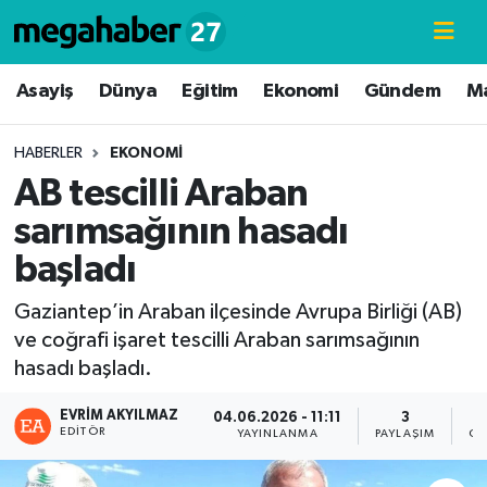
Hava Durumu
Asayiş
Dünya
Eğitim
Ekonomi
Gündem
M
Trafik Durumu
HABERLER
EKONOMI
AB tescilli Araban
Süper Lig Puan Durumu ve Fikstür
sarımsağının hasadı
Tüm Manşetler
başladı
Son Dakika Haberleri
Gaziantep’in Araban ilçesinde Avrupa Birliği (AB)
ve coğrafi işaret tescilli Araban sarımsağının
Haber Arşivi
hasadı başladı.
EVRIM AKYILMAZ
04.06.2026 - 11:11
3
EDITÖR
YAYINLANMA
PAYLAŞIM
GÖ