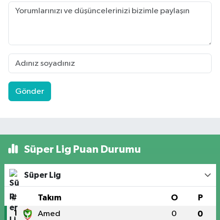
Gönder
Süper Lig Puan Durumu
Süper Lig
#
Takım
O
P
1
Amed
0
0