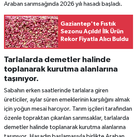
Araban sarımsağında 2026 yılı hasadı başladı.
Gaziantep'te Fıstık
Sezonu Açıldı! İlk Ürün
Rekor Fiyatla Alıcı Buldu
Tarlalarda demetler halinde
toplanarak kurutma alanlarına
taşınıyor.
Sabahın erken saatlerinde tarlalara giren
üreticiler, aylar süren emeklerinin karşılığını almak
için yoğun mesai harcıyor. Tarım işçileri tarafından
özenle topraktan çıkarılan sarımsaklar, tarlalarda
demetler halinde toplanarak kurutma alanlarına
taşınıyor. Hasadın başlamasıyla birlikte Araban