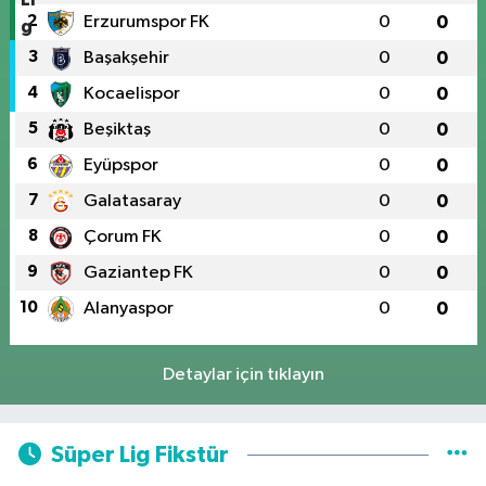
2
Erzurumspor FK
0
0
3
Başakşehir
0
0
4
Kocaelispor
0
0
5
Beşiktaş
0
0
6
Eyüpspor
0
0
7
Galatasaray
0
0
8
Çorum FK
0
0
9
Gaziantep FK
0
0
10
Alanyaspor
0
0
Detaylar için tıklayın
Süper Lig Fikstür