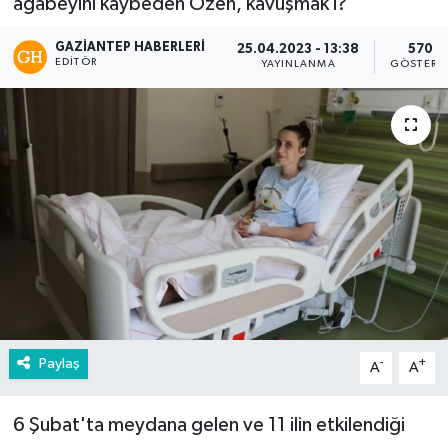
ağabeyini kaybeden Özen, kavuşmak i?
GAZIANTEP HABERLERI
25.04.2023 - 13:38
570
EDITÖR
YAYINLANMA
GÖSTERI
Paylaş
-
+
A
A
6 Şubat'ta meydana gelen ve 11 ilin etkilendiği