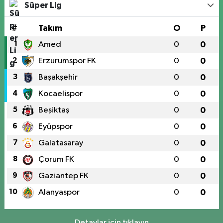
Süper Lig
#
Takım
O
P
1
Amed
0
0
2
Erzurumspor FK
0
0
3
Başakşehir
0
0
4
Kocaelispor
0
0
5
Beşiktaş
0
0
6
Eyüpspor
0
0
7
Galatasaray
0
0
8
Çorum FK
0
0
9
Gaziantep FK
0
0
10
Alanyaspor
0
0
Detaylar için tıklayın