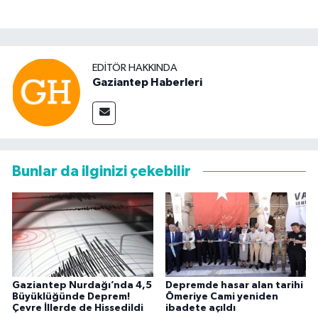
EDITÖR HAKKINDA
Gaziantep Haberleri
Bunlar da ilginizi çekebilir
Gaziantep Nurdağı’nda 4,5
Depremde hasar alan tarihi
Büyüklüğünde Deprem!
Ömeriye Cami yeniden
Çevre İllerde de Hissedildi
ibadete açıldı