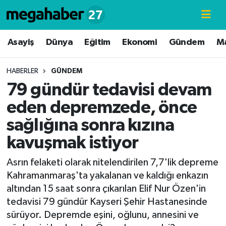
Hava Durumu
Asayiş
Dünya
Eğitim
Ekonomi
Gündem
M
Trafik Durumu
HABERLER
GÜNDEM
79 gündür tedavisi devam
Süper Lig Puan Durumu ve Fikstür
eden depremzede, önce
Tüm Manşetler
sağlığına sonra kızına
kavuşmak istiyor
Son Dakika Haberleri
Asrın felaketi olarak nitelendirilen 7,7'lik depreme
Haber Arşivi
Kahramanmaraş'ta yakalanan ve kaldığı enkazın
altından 15 saat sonra çıkarılan Elif Nur Özen'in
tedavisi 79 gündür Kayseri Şehir Hastanesinde
sürüyor. Depremde eşini, oğlunu, annesini ve