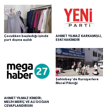
Çocukken başladığı işinde
AHMET YILMAZ KARKAMIŞLI,
yurt dışına açıldı
ESKİ HAKİMDİR
Şahinbey'de Kursiyerlere
Moral Pikniği
AHMET YILMAZ KİMDİR;
MELİH MERİÇ VE ALİ DOĞAN
CEVAPLANDIRSIN