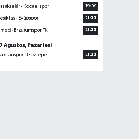
aşakşehir - Kocaelispor
19:00
eşiktaş - Eyüpspor
21:30
med - Erzurumspor FK
21:30
7 Ağustos, Pazartesi
amsunspor - Göztepe
21:30