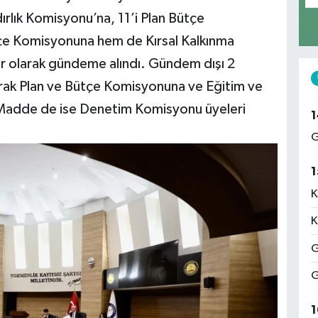
ırlık Komisyonu’na, 11’i Plan Bütçe
e Komisyonuna hem de Kırsal Kalkınma
r olarak gündeme alındı. Gündem dışı 2
arak Plan ve Bütçe Komisyonuna ve Eğitim ve
 Madde de ise Denetim Komisyonu üyeleri
1
G
1
K
K
G
G
1