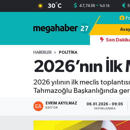
°
30
C
47,7436
5
%
0.18
F
Hava Durumu
Asay
Trafik Durumu
Son Dakik
19:17
AHMET
Süper Lig Puan Durumu ve Fikstür
HABERLER
POLITIKA
2026’nın İlk
Tüm Manşetler
2026 yılının ilk meclis toplant
Son Dakika Haberleri
Tahmazoğlu Başkanlığında gerçe
Haber Arşivi
EVRIM AKYILMAZ
06.01.2026 - 09:05
EDITÖR
YAYINLANMA