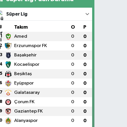
Süper Lig
#
Takım
O
P
1
Amed
0
0
2
Erzurumspor FK
0
0
3
Başakşehir
0
0
4
Kocaelispor
0
0
5
Beşiktaş
0
0
6
Eyüpspor
0
0
7
Galatasaray
0
0
8
Çorum FK
0
0
9
Gaziantep FK
0
0
0
Alanyaspor
0
0