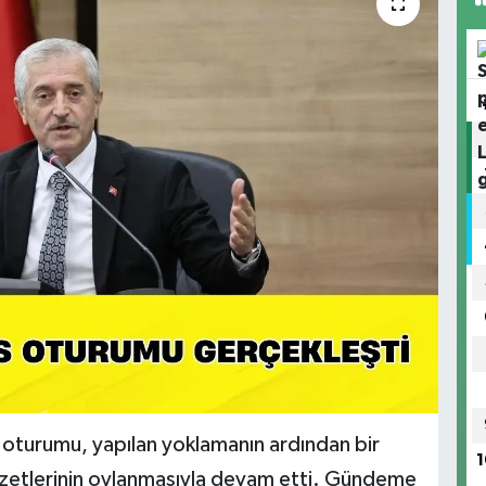
k oturumu, yapılan yoklamanın ardından bir
1
 özetlerinin oylanmasıyla devam etti. Gündeme