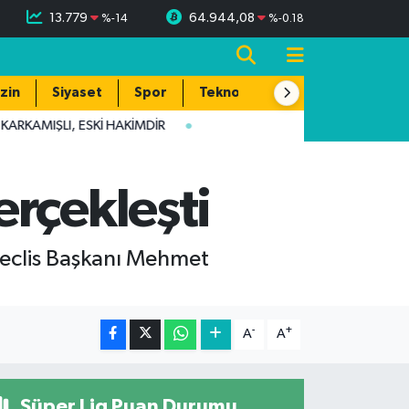
13.779
64.944,08
%
-14
%
-0.18
zin
Siyaset
Spor
Teknoloji
ARKAMIŞLI, ESKİ HAKİMDİR
rçekleşti
 Meclis Başkanı Mehmet
-
+
A
A
Süper Lig Puan Durumu