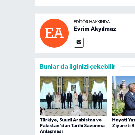
EDITÖR HAKKINDA
Evrim Akyılmaz
Bunlar da ilginizi çekebilir
Türkiye, Suudi Arabistan ve
Hayati Yaz
Pakistan'dan Tarihi Savunma
Ziyareti B
Anlaşması