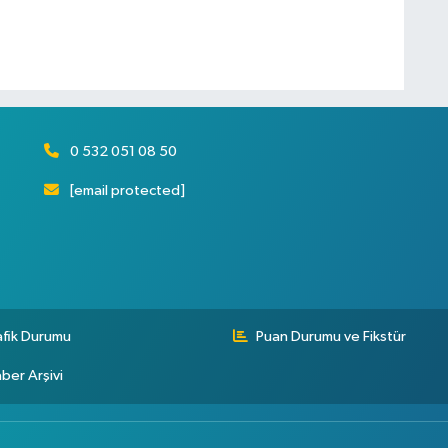
0 532 051 08 50
[email protected]
afik Durumu
Puan Durumu ve Fikstür
ber Arşivi