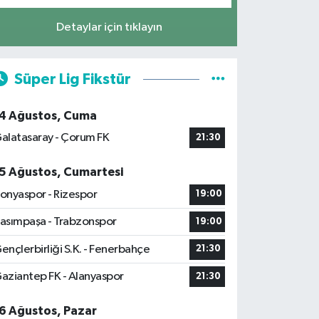
Detaylar için tıklayın
Süper Lig Fikstür
4 Ağustos, Cuma
alatasaray - Çorum FK
21:30
5 Ağustos, Cumartesi
onyaspor - Rizespor
19:00
asımpaşa - Trabzonspor
19:00
ençlerbirliği S.K. - Fenerbahçe
21:30
aziantep FK - Alanyaspor
21:30
6 Ağustos, Pazar