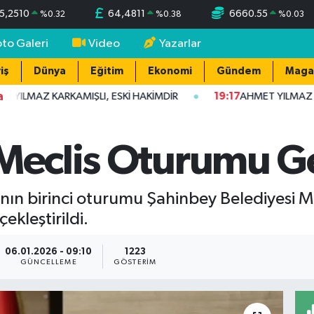
5,2510
64,4811
6660.55
%
0.32
%
0.38
%
0.03
oto Galeri
Video
Yazarlar
iş
Dünya
Eğitim
Ekonomi
Gündem
Maga
a
 YILMAZ KARKAMIŞLI, ESKİ HAKİMDİR
19:17
AHMET YILMAZ K
 Meclis Oturumu Ge
ısının birinci oturumu Şahinbey Belediyesi
kleştirildi.
06.01.2026 - 09:10
1223
GÜNCELLEME
GÖSTERIM