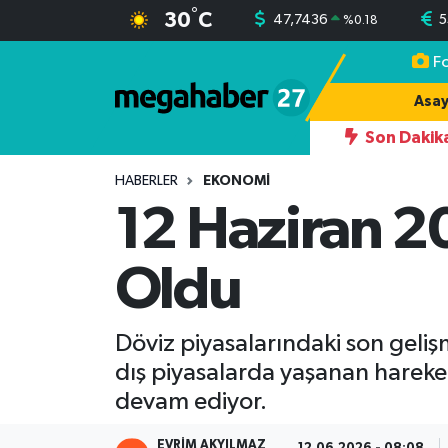
°
30
C
47,7436
5
%
0.18
F
Hava Durumu
Asay
Trafik Durumu
Son Dakik
Süper Lig Puan Durumu ve Fikstür
HABERLER
EKONOMI
12 Haziran 20
Tüm Manşetler
Oldu
Son Dakika Haberleri
Haber Arşivi
Döviz piyasalarındaki son gelişm
dış piyasalarda yaşanan hareket
devam ediyor.
EVRIM AKYILMAZ