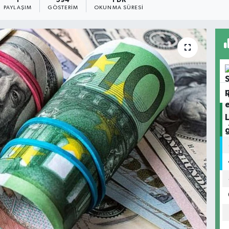
1
594
1 DK
PAYLAŞIM
GÖSTERIM
OKUNMA SÜRESI