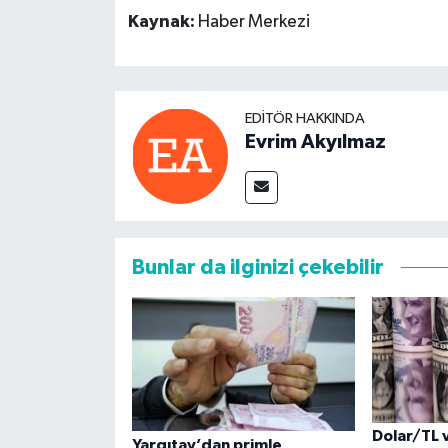
Kaynak:
Haber Merkezi
EDITÖR HAKKINDA
Evrim Akyılmaz
Bunlar da ilginizi çekebilir
Dolar/TL 
Yargıtay’dan primle