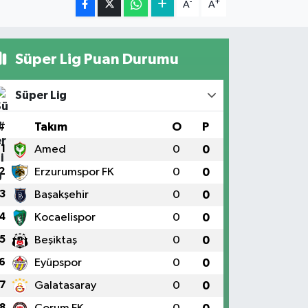
-
+
A
A
Süper Lig Puan Durumu
Süper Lig
#
Takım
O
P
1
Amed
0
0
2
Erzurumspor FK
0
0
3
Başakşehir
0
0
4
Kocaelispor
0
0
5
Beşiktaş
0
0
6
Eyüpspor
0
0
7
Galatasaray
0
0
8