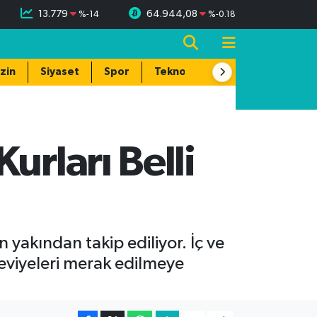
13.779
64.944,08
%
-14
%
-0.18
zin
Siyaset
Spor
Teknoloji
urları Belli
 yakından takip ediliyor. İç ve
seviyeleri merak edilmeye