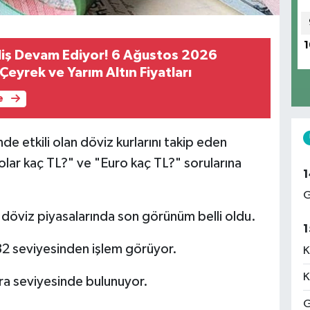
1
liş Devam Ediyor! 6 Ağustos 2026
eyrek ve Yarım Altın Fiyatları
e
e etkili olan döviz kurlarını takip eden
lar kaç TL?" ve "Euro kaç TL?" sorularına
1
G
döviz piyasalarında son görünüm belli oldu.
1
32 seviyesinden işlem görüyor.
K
K
ra seviyesinde bulunuyor.
G