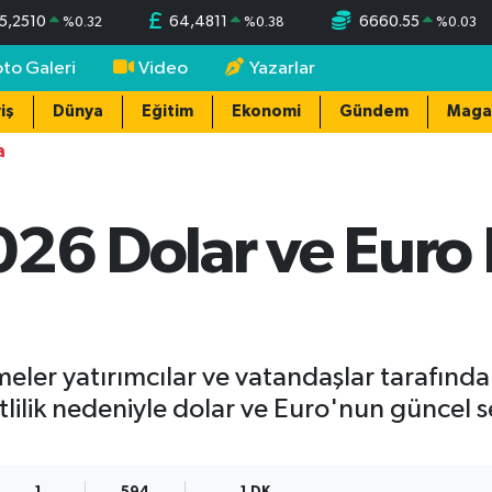
5,2510
64,4811
6660.55
%
0.32
%
0.38
%
0.03
oto Galeri
Video
Yazarlar
iş
Dünya
Eğitim
Ekonomi
Gündem
Maga
a
26 Dolar ve Euro K
eler yatırımcılar ve vatandaşlar tarafından
lilik nedeniyle dolar ve Euro'nun güncel 