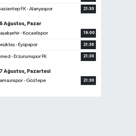
aziantep FK - Alanyaspor
21:30
6 Ağustos, Pazar
aşakşehir - Kocaelispor
19:00
eşiktaş - Eyüpspor
21:30
med - Erzurumspor FK
21:30
7 Ağustos, Pazartesi
amsunspor - Göztepe
21:30