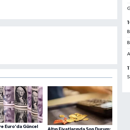
G
1
B
B
A
1
S
ve Euro’da Güncel
Altın Fiyatlarında Son Durum: