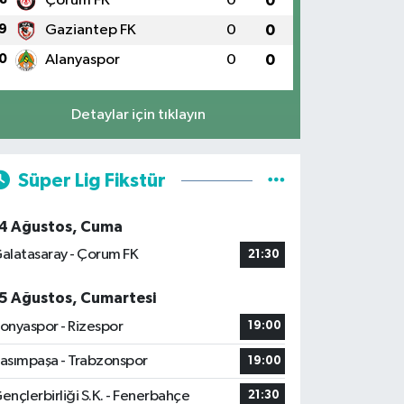
Çorum FK
0
0
9
Gaziantep FK
0
0
0
Alanyaspor
0
0
Detaylar için tıklayın
Süper Lig Fikstür
4 Ağustos, Cuma
alatasaray - Çorum FK
21:30
5 Ağustos, Cumartesi
onyaspor - Rizespor
19:00
asımpaşa - Trabzonspor
19:00
ençlerbirliği S.K. - Fenerbahçe
21:30