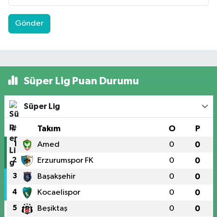
Gönder
Süper Lig Puan Durumu
Süper Lig
#
Takım
O
P
1
Amed
0
0
2
Erzurumspor FK
0
0
3
Başakşehir
0
0
4
Kocaelispor
0
0
5
Beşiktaş
0
0