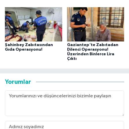
Şahinbey Zabıtasından
Gaziantep'te Zabıtadan
Gıda Operasyonu!
Dilenci Operasyonu!
Üzerinden Binlerce Lira
Çıktı
Yorumlar