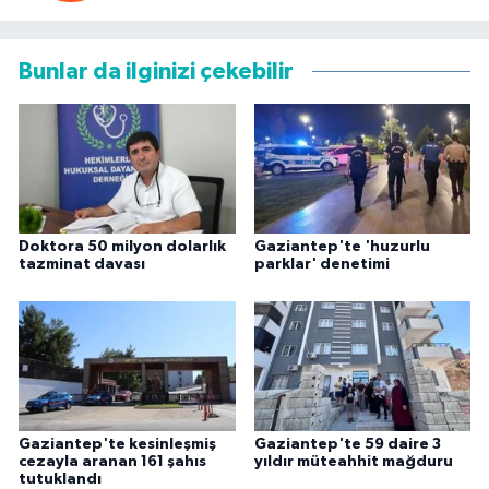
Bunlar da ilginizi çekebilir
Doktora 50 milyon dolarlık
Gaziantep'te 'huzurlu
tazminat davası
parklar' denetimi
Gaziantep'te kesinleşmiş
Gaziantep'te 59 daire 3
cezayla aranan 161 şahıs
yıldır müteahhit mağduru
tutuklandı