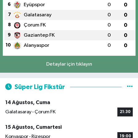
6
Eyüpspor
0
0
7
Galatasaray
0
0
8
Çorum FK
0
0
9
Gaziantep FK
0
0
10
Alanyaspor
0
0
Detaylar için tıklayın
Süper Lig Fikstür
14 Ağustos, Cuma
Galatasaray - Çorum FK
21:30
15 Ağustos, Cumartesi
Konyaspor - Rizespor
19:00