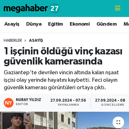
Hava Durumu
Asayiş
Dünya
Eğitim
Ekonomi
Gündem
M
Trafik Durumu
HABERLER
ASAYIŞ
1 işçinin öldüğü vinç kazası
Süper Lig Puan Durumu ve Fikstür
güvenlik kamerasında
Tüm Manşetler
Gaziantep'te devrilen vincin altında kalan nşaat
işçisi olay yerinde hayatını kaybetti. Feci olayın
Son Dakika Haberleri
güvenlik kamerası görüntüleri ortaya çıktı.
Haber Arşivi
NURAY YILDIZ
27.09.2024 - 07:56
27.09.2024 - 08:1
EDITÖR
YAYINLANMA
GÜNCELLEME