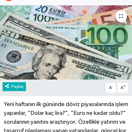
Paylaş
-
+
A
A
Yeni haftanın ilk gününde döviz piyasalarında işlem
yapanlar, "Dolar kaç lira?", "Euro ne kadar oldu?"
sorularının yanıtını araştırıyor. Özellikle yatırım ve
tasarruf planlaması yapan vatandaşlar, güncel kur