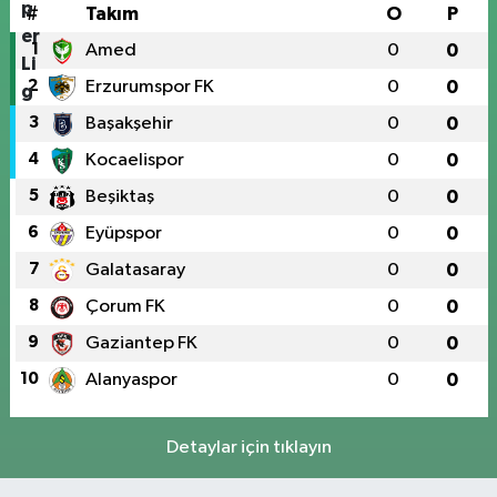
#
Takım
O
P
1
Amed
0
0
2
Erzurumspor FK
0
0
3
Başakşehir
0
0
4
Kocaelispor
0
0
5
Beşiktaş
0
0
6
Eyüpspor
0
0
7
Galatasaray
0
0
8
Çorum FK
0
0
9
Gaziantep FK
0
0
10
Alanyaspor
0
0
Detaylar için tıklayın