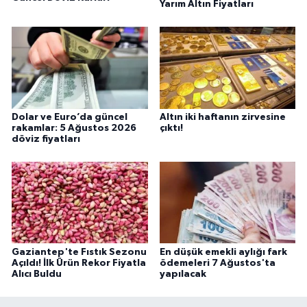
Yarım Altın Fiyatları
Dolar ve Euro’da güncel
Altın iki haftanın zirvesine
rakamlar: 5 Ağustos 2026
çıktı!
döviz fiyatları
Gaziantep'te Fıstık Sezonu
En düşük emekli aylığı fark
Açıldı! İlk Ürün Rekor Fiyatla
ödemeleri 7 Ağustos'ta
Alıcı Buldu
yapılacak