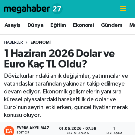
Hava Durumu
Asayiş
Dünya
Eğitim
Ekonomi
Gündem
M
Trafik Durumu
HABERLER
EKONOMI
1 Haziran 2026 Dolar ve
Süper Lig Puan Durumu ve Fikstür
Euro Kaç TL Oldu?
Tüm Manşetler
Döviz kurlarındaki anlık değişimler, yatırımcılar ve
vatandaşlar tarafından yakından takip edilmeye
Son Dakika Haberleri
devam ediyor. Ekonomik gelişmelerin yanı sıra
küresel piyasalardaki hareketlilik de dolar ve
Haber Arşivi
Euro'nun seyrini etkilerken, güncel fiyatlar merak
konusu oluyor.
EVRIM AKYILMAZ
01.06.2026 - 07:59
1
EDITÖR
YAYINLANMA
PAYLAŞIM
G